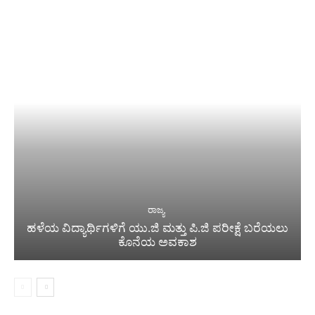
ರಾಜ್ಯ
ಹಳೆಯ ವಿದ್ಯಾರ್ಥಿಗಳಿಗೆ ಯು.ಜಿ ಮತ್ತು ಪಿ.ಜಿ ಪರೀಕ್ಷೆ ಬರೆಯಲು
ಕೊನೆಯ ಅವಕಾಶ