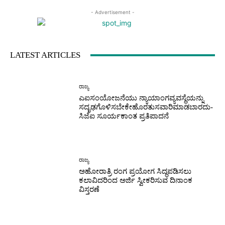
- Advertisement -
LATEST ARTICLES
ರಾಜ್ಯ
ಎಐಸಂಯೋಜನೆಯು ನ್ಯಾಯಾಂಗವ್ಯವಸ್ಥೆಯನ್ನು
ಸದೃಢಗೊಳಿಸಬೇಕೇಹೊರತುಸವಾರಿಮಾಡಬಾರದು-
ಸಿಜೆಐ ಸೂರ್ಯಕಾಂತ ಪ್ರತಿಪಾದನೆ
ರಾಜ್ಯ
ಅಹೋರಾತ್ರಿ ರಂಗ ಪ್ರಯೋಗ ಸಿದ್ಧಪಡಿಸಲು
ಕಲಾವಿದರಿಂದ ಅರ್ಜಿ ಸ್ವೀಕರಿಸುವ ದಿನಾಂಕ
ವಿಸ್ತರಣೆ