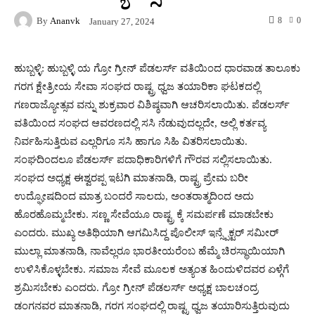
By
Ananvk
8
0
January 27, 2024
ಹುಬ್ಬಳ್ಳಿ: ಹುಬ್ಬಳ್ಳಿ ಯ ಗ್ರೋ ಗ್ರೀನ್ ಪೆಡಲರ್ಸ್ ವತಿಯಿಂದ ಧಾರವಾಡ ತಾಲೂಕು
ಗರಗ ಕ್ಷೇತ್ರೀಯ ಸೇವಾ ಸಂಘದ ರಾಷ್ಟ್ರ ಧ್ವಜ ತಯಾರಿಕಾ ಘಟಕದಲ್ಲಿ
ಗಣರಾಜ್ಯೋತ್ಸವ ವನ್ನು ಶುಕ್ರವಾರ ವಿಶಿಷ್ಠವಾಗಿ ಆಚರಿಸಲಾಯಿತು. ಪೆಡಲರ್ಸ್
ವತಿಯಿಂದ ಸಂಘದ ಆವರಣದಲ್ಲಿ ಸಸಿ ನೆಡುವುದಲ್ಲದೇ, ಅಲ್ಲಿ ಕರ್ತವ್ಯ
ನಿರ್ವಹಿಸುತ್ತಿರುವ‌ ಎಲ್ಲರಿಗೂ ಸಸಿ ಹಾಗೂ ಸಿಹಿ ವಿತರಿಸಲಾಯಿತು.
ಸಂಘದಿಂದಲೂ ಪೆಡಲರ್ಸ್ ಪದಾಧಿಕಾರಿಗಳಿಗೆ ಗೌರವ ಸಲ್ಲಿಸಲಾಯಿತು.
ಸಂಘದ ಅಧ್ಯಕ್ಷ ಈಶ್ವರಪ್ಪ ಇಟಗಿ ಮಾತನಾಡಿ, ರಾಷ್ಟ್ರ ಪ್ರೇಮ ಬರೀ
ಉದ್ಘೋಷದಿಂದ ಮಾತ್ರ ಬಂದರೆ ಸಾಲದು, ಅಂತರಾತ್ಮದಿಂದ ಅದು
ಹೊರಹೊಮ್ಮಬೇಕು. ಸಣ್ಣ ಸೇವೆಯೂ ರಾಷ್ಟ್ರ ಕ್ಕೆ ಸಮರ್ಪಣೆ ಮಾಡಬೇಕು
ಎಂದರು. ಮುಖ್ಯ ಅತಿಥಿಯಾಗಿ ಆಗಮಿಸಿದ್ದ ಪೊಲೀಸ್ ಇನ್ಸ್ಪೆಕ್ಟರ್ ಸಮೀರ್
ಮುಲ್ಲಾ ಮಾತನಾಡಿ, ನಾವೆಲ್ಲರೂ ಭಾರತೀಯರೆಂಬ ಹೆಮ್ಮೆ ಚಿರಸ್ಥಾಯಿಯಾಗಿ
ಉಳಿಸಿಕೊಳ್ಳಬೇಕು. ಸಮಾಜ ಸೇವೆ ಮೂಲಕ ಅತ್ಯಂತ ಹಿಂದುಳಿದವರ ಏಳ್ಗೆಗೆ
ಶ್ರಮಿಸಬೇಕು ಎಂದರು. ಗ್ರೋ ಗ್ರೀನ್ ಪೆಡಲರ್ಸ್ ಅಧ್ಯಕ್ಷ ಬಾಲಚಂದ್ರ
ಡಂಗನವರ ಮಾತನಾಡಿ, ಗರಗ ಸಂಘದಲ್ಲಿ ರಾಷ್ಟ್ರ ಧ್ವಜ ತಯಾರಿಸುತ್ತಿರುವುದು