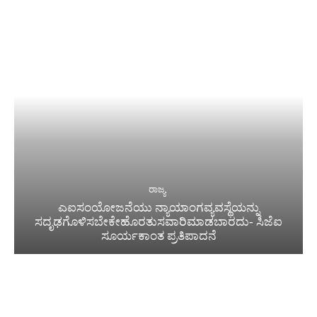
ರಾಜ್ಯ
ಎಐಸಂಯೋಜನೆಯು ನ್ಯಾಯಾಂಗವ್ಯವಸ್ಥೆಯನ್ನು
ಸದೃಢಗೊಳಿಸಬೇಕೇಹೊರತುಸವಾರಿಮಾಡಬಾರದು- ಸಿಜೆಐ
ಸೂರ್ಯಕಾಂತ ಪ್ರತಿಪಾದನೆ