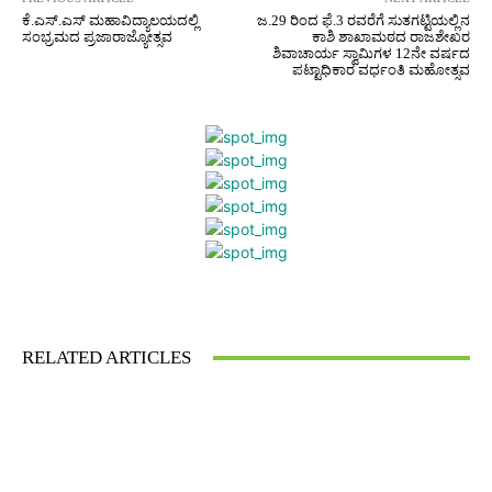
ಕೆ.ಎಸ್.ಎಸ್ ಮಹಾವಿದ್ಯಾಲಯದಲ್ಲಿ
ಜ.29 ರಿಂದ ಫೆ.3 ರವರೆಗೆ ಸುತಗಟ್ಟಿಯಲ್ಲಿನ
ಸಂಭ್ರಮದ ಪ್ರಜಾರಾಜ್ಯೋತ್ಸವ
ಕಾಶಿ ಶಾಖಾಮಠದ ರಾಜಶೇಖರ
ಶಿವಾಚಾರ್ಯ ಸ್ವಾಮಿಗಳ 12ನೇ ವರ್ಷದ
ಪಟ್ಟಾಧಿಕಾರ ವರ್ಧಂತಿ ಮಹೋತ್ಸವ
Facebook
Twitter
Pinterest
What
RELATED ARTICLES