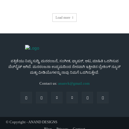
Load more
ಪತ್ರಿಕೆಯು ನಿಮ್ಮ ಸುದ್ದಿ, ಮನರಂಜನೆ, ಸಂಗೀತ, ಫ್ಯಾಷನ್, ಆಟ, ಮಾಹಿತಿ ಒದಗಿಸುವ
ವೆಬ್‌ಸೈಟ್ ಆಗಿದೆ. ಮನರಂಜನಾ ಉದ್ಯಮದಿಂದ ನೇರವಾಗಿ ಇತ್ತೀಚಿನ ಬ್ರೇಕಿಂಗ್ ನ್ಯೂಸ್
ಮತ್ತು ವೀಡಿಯೊಗಳನ್ನು ನಾವು ನಿಮಗೆ ಒದಗಿಸುತ್ತೇವೆ.
Contact us:
ananvk@gmail.com
© Copyright - ANAND DESIGNS
Blog
Privacy
Contact