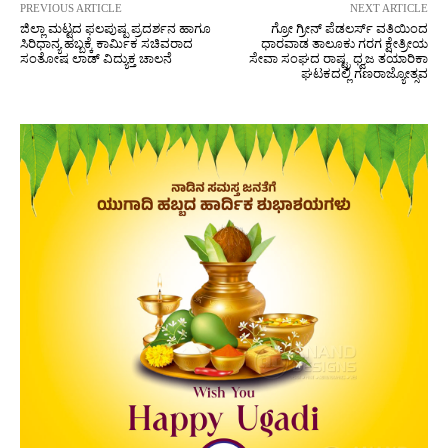
PREVIOUS ARTICLE
NEXT ARTICLE
ಜಿಲ್ಲಾ ಮಟ್ಟದ ಫಲಪುಷ್ಪ ಪ್ರದರ್ಶನ ಹಾಗೂ
ಗ್ರೋ ಗ್ರೀನ್ ಪೆಡಲರ್ಸ್ ವತಿಯಿಂದ
ಸಿರಿಧಾನ್ಯ ಹಬ್ಬಕ್ಕೆ ಕಾರ್ಮಿಕ ಸಚಿವರಾದ
ಧಾರವಾಡ ತಾಲೂಕು ಗರಗ ಕ್ಷೇತ್ರೀಯ
ಸಂತೋಷ ಲಾಡ್ ವಿದ್ಯುಕ್ತ ಚಾಲನೆ
ಸೇವಾ ಸಂಘದ ರಾಷ್ಟ್ರ ಧ್ವಜ ತಯಾರಿಕಾ
ಘಟಕದಲ್ಲಿ ಗಣರಾಜ್ಯೋತ್ಸವ