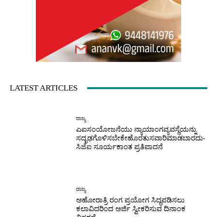
LATEST ARTICLES
ರಾಜ್ಯ
ಎಐಸಂಯೋಜನೆಯು ನ್ಯಾಯಾಂಗವ್ಯವಸ್ಥೆಯನ್ನು
ಸದೃಢಗೊಳಿಸಬೇಕೇಹೊರತುಸವಾರಿಮಾಡಬಾರದು-
ಸಿಜೆಐ ಸೂರ್ಯಕಾಂತ ಪ್ರತಿಪಾದನೆ
ರಾಜ್ಯ
ಅಹೋರಾತ್ರಿ ರಂಗ ಪ್ರಯೋಗ ಸಿದ್ಧಪಡಿಸಲು
ಕಲಾವಿದರಿಂದ ಅರ್ಜಿ ಸ್ವೀಕರಿಸುವ ದಿನಾಂಕ