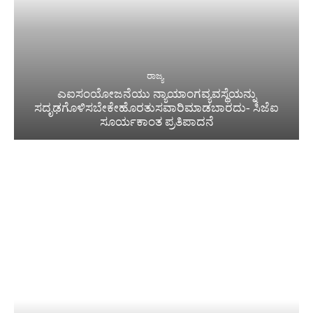
ರಾಜ್ಯ
ಎಐಸಂಯೋಜನೆಯು ನ್ಯಾಯಾಂಗವ್ಯವಸ್ಥೆಯನ್ನು
ಸದೃಢಗೊಳಿಸಬೇಕೇಹೊರತುಸವಾರಿಮಾಡಬಾರದು- ಸಿಜೆಐ
ಸೂರ್ಯಕಾಂತ ಪ್ರತಿಪಾದನೆ