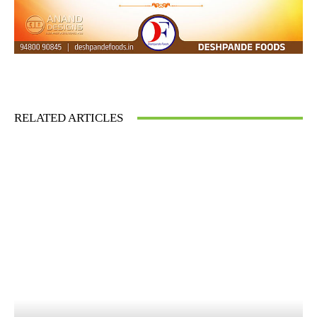
Facebook
Twitter
Pinterest
What
RELATED ARTICLES