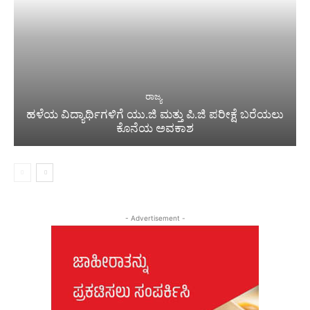
ರಾಜ್ಯ
ಹಳೆಯ ವಿದ್ಯಾರ್ಥಿಗಳಿಗೆ ಯು.ಜಿ ಮತ್ತು ಪಿ.ಜಿ ಪರೀಕ್ಷೆ ಬರೆಯಲು
ಕೊನೆಯ ಅವಕಾಶ
- Advertisement -