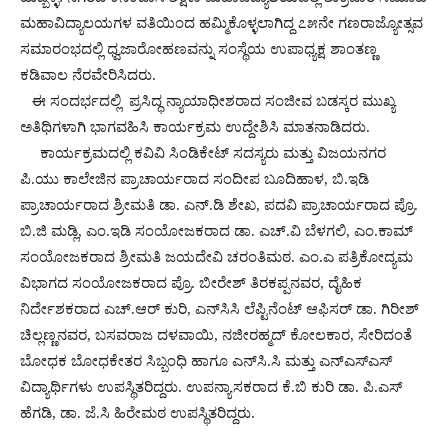
ಮಹಾವಿದ್ಯಾಲಯಗಳ ವತಿಯಿಂದ ಹಮ್ಮಿಕೊಳ್ಳಲಾಗಿದ್ದ ೭೫ನೇ ಗಣರಾಜ್ಯೋತ್ಸವ
ಸಮಾರಂಭದಲ್ಲಿ ಧ್ವಜಾರೋಹಣವನ್ನು ಸಂಸ್ಥೆಯ ಉಪಾಧ್ಯಕ್ಷ ಶಾಂತಣ್ಣ
ಕಡಿವಾಲ ನೆರವೇರಿಸಿದರು.
ಈ ಸಂದರ್ಭದಲ್ಲಿ ಪ್ರಸಿದ್ಧ ನ್ಯಾಯಾಧೀಶರಾದ ಸಂಜೀವ ಬಡಸ್ಕರ ಮುಖ್ಯ
ಅತಿಥಿಗಳಾಗಿ ಭಾಗವಹಿಸಿ ಕಾರ್ಯಕ್ರಮ ಉದ್ದೇಶಿಸಿ ಮಾತನಾಡಿದರು.
ಕಾರ್ಯಕ್ರಮದಲ್ಲಿ ಕವಿವಿ ಸಿಂಡಿಕೇಟ್ ಸದಸ್ಯರು ಮತ್ತು ವಿಜಯನಗರ
ಪಿ.ಯು ಕಾಲೇಜಿನ ಪ್ರಾಚಾರ್ಯರಾದ ಸಂದೀಪ ಬೂದಿಹಾಳ, ಬಿ.ಇಡಿ
ಪ್ರಾಚಾರ್ಯರಾದ ಶ್ರೀಮತಿ ಡಾ. ಎನ್.ಡಿ ಶೇಖ, ಪದವಿ ಪ್ರಾಚಾರ್ಯರಾದ ಪ್ರೊ.
ಬಿ.ಜಿ ಮಡ್ಲಿ, ಎಂ.ಇಡಿ ಸಂಯೋಜಕರಾದ ಡಾ. ಎಚ್.ವಿ ಬೆಳಗಲಿ, ಎಂ.ಕಾಮ್
ಸಂಯೋಜಕರಾದ ಶ್ರೀಮತಿ ಜಯದೇವಿ ಚರಂತಿಮಠ. ಎಂ.ಎ ಪತ್ರಿಕೋದ್ಯಮ
ವಿಭಾಗದ ಸಂಯೋಜಕರಾದ ಪ್ರೊ. ಬೀರೇಶ್ ತಿರಕಪ್ಪನವರ, ದೈಹಿಕ
ನಿರ್ದೇಶಕರಾದ ಎಚ್.ಆರ್ ಕುರಿ, ಎನ್‌ಸಿಸಿ ಲೆಪ್ಟಿನೆಂಟ್ ಆಫಿಸರ್ ಡಾ. ಗಿರೀಶ್
ಚಿಲ್ಲಣ್ಣನವರ, ಬಸವರಾಜ ದಳವಾಯಿ, ನಜೀರಹ್ಮದ್ ಕೋಲಕಾರ, ಸೇರಿದಂತೆ
ಬೋಧಕ ಬೋಧಕೇತರ ಸಿಬ್ಬಂಧಿ ಹಾಗೂ ಎನ್‌ಸಿ.ಸಿ ಮತ್ತು ಎನ್‌ಎಸ್‌ಎಸ್
ವಿದ್ಯಾರ್ಥಿಗಳು ಉಪಸ್ಥಿತರಿದ್ದರು. ಉಪನ್ಯಾಸಕರಾದ ಕೆ.ಬಿ ಕುರಿ ಡಾ. ಪಿ.ಎಸ್
ಹೆಗಡಿ, ಡಾ. ಜೆ.ಸಿ ಹಿರೇಮಠ ಉಪಸ್ಥಿತರಿದ್ದರು.