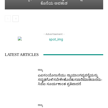
ಕೊನೆಯ ಅವಕಾಶ
- Advertisement -
LATEST ARTICLES
ರಾಜ್ಯ
ಎಐಸಂಯೋಜನೆಯು ನ್ಯಾಯಾಂಗವ್ಯವಸ್ಥೆಯನ್ನು
ಸದೃಢಗೊಳಿಸಬೇಕೇಹೊರತುಸವಾರಿಮಾಡಬಾರದು-
ಸಿಜೆಐ ಸೂರ್ಯಕಾಂತ ಪ್ರತಿಪಾದನೆ
ರಾಜ್ಯ