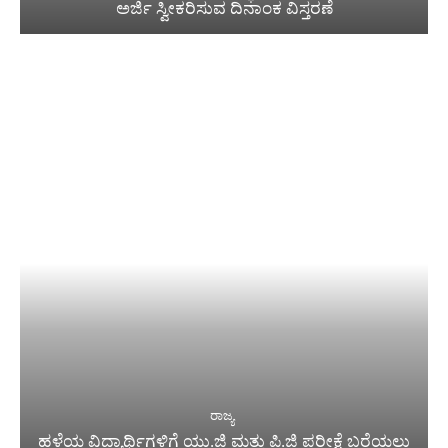
ಅರ್ಜಿ ಸ್ವೀಕರಿಸುವ ದಿನಾಂಕ ವಿಸ್ತರಣೆ
ರಾಜ್ಯ
ಹಳೆಯ ವಿದ್ಯಾರ್ಥಿಗಳಿಗೆ ಯು.ಜಿ ಮತ್ತು ಪಿ.ಜಿ ಪರೀಕ್ಷೆ ಬರೆಯಲು