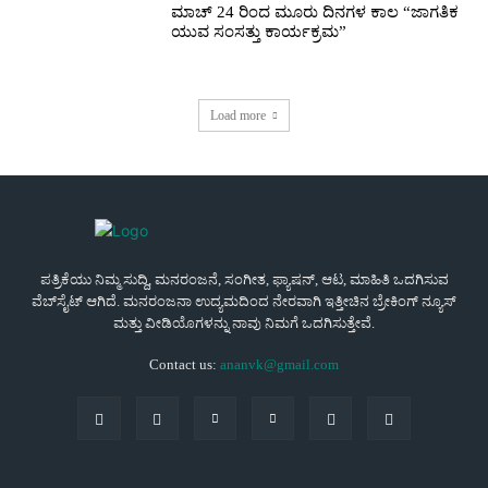
ಮಾಚ್ 24 ರಿಂದ ಮೂರು ದಿನಗಳ ಕಾಲ “ಜಾಗತಿಕ
ಯುವ ಸಂಸತ್ತು ಕಾರ್ಯಕ್ರಮ”
Load more
ಪತ್ರಿಕೆಯು ನಿಮ್ಮ ಸುದ್ದಿ, ಮನರಂಜನೆ, ಸಂಗೀತ, ಫ್ಯಾಷನ್, ಆಟ, ಮಾಹಿತಿ ಒದಗಿಸುವ
ವೆಬ್‌ಸೈಟ್ ಆಗಿದೆ. ಮನರಂಜನಾ ಉದ್ಯಮದಿಂದ ನೇರವಾಗಿ ಇತ್ತೀಚಿನ ಬ್ರೇಕಿಂಗ್ ನ್ಯೂಸ್
ಮತ್ತು ವೀಡಿಯೊಗಳನ್ನು ನಾವು ನಿಮಗೆ ಒದಗಿಸುತ್ತೇವೆ.
Contact us:
ananvk@gmail.com