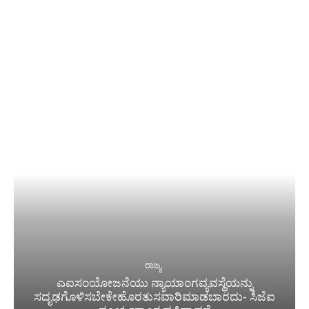
ರಾಜ್ಯ
ಎಐಸಂಯೋಜನೆಯು ನ್ಯಾಯಾಂಗವ್ಯವಸ್ಥೆಯನ್ನು
ಸದೃಢಗೊಳಿಸಬೇಕೇಹೊರತುಸವಾರಿಮಾಡಬಾರದು- ಸಿಜೆಐ