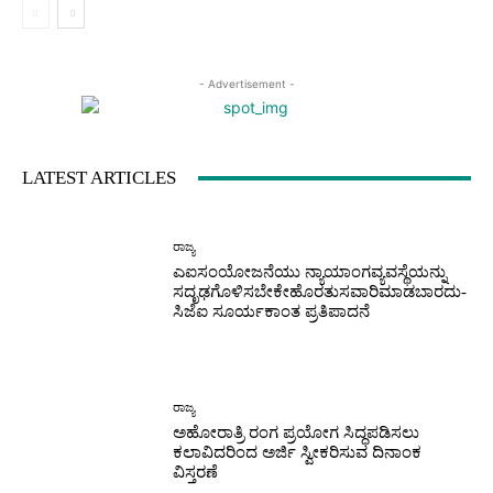
- Advertisement -
LATEST ARTICLES
ರಾಜ್ಯ
ಎಐಸಂಯೋಜನೆಯು ನ್ಯಾಯಾಂಗವ್ಯವಸ್ಥೆಯನ್ನು
ಸದೃಢಗೊಳಿಸಬೇಕೇಹೊರತುಸವಾರಿಮಾಡಬಾರದು-
ಸಿಜೆಐ ಸೂರ್ಯಕಾಂತ ಪ್ರತಿಪಾದನೆ
ರಾಜ್ಯ
ಅಹೋರಾತ್ರಿ ರಂಗ ಪ್ರಯೋಗ ಸಿದ್ಧಪಡಿಸಲು
ಕಲಾವಿದರಿಂದ ಅರ್ಜಿ ಸ್ವೀಕರಿಸುವ ದಿನಾಂಕ
ವಿಸ್ತರಣೆ