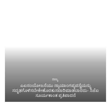
ರಾಜ್ಯ
ಎಐಸಂಯೋಜನೆಯು ನ್ಯಾಯಾಂಗವ್ಯವಸ್ಥೆಯನ್ನು
ಸದೃಢಗೊಳಿಸಬೇಕೇಹೊರತುಸವಾರಿಮಾಡಬಾರದು- ಸಿಜೆಐ
ಸೂರ್ಯಕಾಂತ ಪ್ರತಿಪಾದನೆ