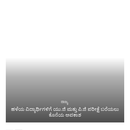
ರಾಜ್ಯ
ಹಳೆಯ ವಿದ್ಯಾರ್ಥಿಗಳಿಗೆ ಯು.ಜಿ ಮತ್ತು ಪಿ.ಜಿ ಪರೀಕ್ಷೆ ಬರೆಯಲು
ಕೊನೆಯ ಅವಕಾಶ