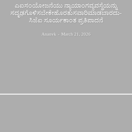
ಎಐಸಂಯೋಜನೆಯು ನ್ಯಾಯಾಂಗವ್ಯವಸ್ಥೆಯನ್ನು
ಸದೃಢಗೊಳಿಸಬೇಕೇಹೊರತುಸವಾರಿಮಾಡಬಾರದು-
ಸಿಜೆಐ ಸೂರ್ಯಕಾಂತ ಪ್ರತಿಪಾದನೆ
Ananvk
-
March 21, 2026