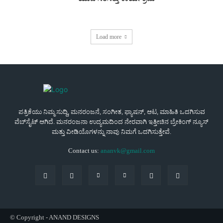
Load more
ಪತ್ರಿಕೆಯು ನಿಮ್ಮ ಸುದ್ದಿ, ಮನರಂಜನೆ, ಸಂಗೀತ, ಫ್ಯಾಷನ್, ಆಟ, ಮಾಹಿತಿ ಒದಗಿಸುವ
ವೆಬ್‌ಸೈಟ್ ಆಗಿದೆ. ಮನರಂಜನಾ ಉದ್ಯಮದಿಂದ ನೇರವಾಗಿ ಇತ್ತೀಚಿನ ಬ್ರೇಕಿಂಗ್ ನ್ಯೂಸ್
ಮತ್ತು ವೀಡಿಯೊಗಳನ್ನು ನಾವು ನಿಮಗೆ ಒದಗಿಸುತ್ತೇವೆ.
Contact us:
ananvk@gmail.com
© Copyright - ANAND DESIGNS