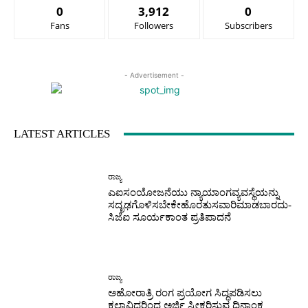
0
3,912
0
Fans
Followers
Subscribers
- Advertisement -
LATEST ARTICLES
ರಾಜ್ಯ
ಎಐಸಂಯೋಜನೆಯು ನ್ಯಾಯಾಂಗವ್ಯವಸ್ಥೆಯನ್ನು
ಸದೃಢಗೊಳಿಸಬೇಕೇಹೊರತುಸವಾರಿಮಾಡಬಾರದು-
ಸಿಜೆಐ ಸೂರ್ಯಕಾಂತ ಪ್ರತಿಪಾದನೆ
ರಾಜ್ಯ
ಅಹೋರಾತ್ರಿ ರಂಗ ಪ್ರಯೋಗ ಸಿದ್ಧಪಡಿಸಲು
ಕಲಾವಿದರಿಂದ ಅರ್ಜಿ ಸ್ವೀಕರಿಸುವ ದಿನಾಂಕ