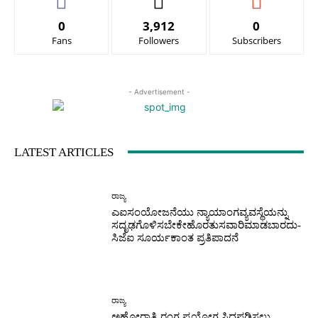
0
3,912
0
Fans
Followers
Subscribers
- Advertisement -
LATEST ARTICLES
ರಾಜ್ಯ
ಎಐಸಂಯೋಜನೆಯು ನ್ಯಾಯಾಂಗವ್ಯವಸ್ಥೆಯನ್ನು
ಸದೃಢಗೊಳಿಸಬೇಕೇಹೊರತುಸವಾರಿಮಾಡಬಾರದು-
ಸಿಜೆಐ ಸೂರ್ಯಕಾಂತ ಪ್ರತಿಪಾದನೆ
ರಾಜ್ಯ
ಅಹೋರಾತ್ರಿ ರಂಗ ಪ್ರಯೋಗ ಸಿದ್ಧಪಡಿಸಲು