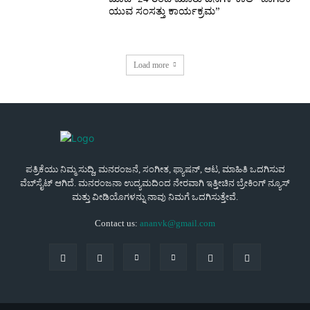
ಯುವ ಸಂಸತ್ತು ಕಾರ್ಯಕ್ರಮ”
Load more
ಪತ್ರಿಕೆಯು ನಿಮ್ಮ ಸುದ್ದಿ, ಮನರಂಜನೆ, ಸಂಗೀತ, ಫ್ಯಾಷನ್, ಆಟ, ಮಾಹಿತಿ ಒದಗಿಸುವ
ವೆಬ್‌ಸೈಟ್ ಆಗಿದೆ. ಮನರಂಜನಾ ಉದ್ಯಮದಿಂದ ನೇರವಾಗಿ ಇತ್ತೀಚಿನ ಬ್ರೇಕಿಂಗ್ ನ್ಯೂಸ್
ಮತ್ತು ವೀಡಿಯೊಗಳನ್ನು ನಾವು ನಿಮಗೆ ಒದಗಿಸುತ್ತೇವೆ.
Contact us:
ananvk@gmail.com