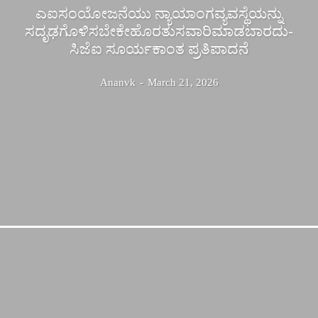
ಎಐಸಂಯೋಜನೆಯು ನ್ಯಾಯಾಂಗವ್ಯವಸ್ಥೆಯನ್ನು
ಸದೃಢಗೊಳಿಸಬೇಕೇಹೊರತುಸವಾರಿಮಾಡಬಾರದು-
ಸಿಜೆಐ ಸೂರ್ಯಕಾಂತ ಪ್ರತಿಪಾದನೆ
Ananvk
-
March 21, 2026