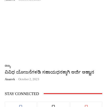
ರಾಜ್ಯ
ವಿವಿಧ ಯೋಜನೆಗಳಡಿ ಸಹಾಯಧನಕ್ಕಾಗಿ ಅರ್ಜಿ ಆಹ್ವಾನ
Ananvk
-
October 2, 2023
STAY CONNECTED