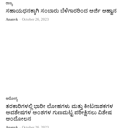
ರಾಜ್ಯ
ಸಹಾಯಧನಕ್ಕಾಗಿ ಸಂಬಾರು ಬೆಳೆಗಾರರಿಂದ ಅರ್ಜಿ ಆಹ್ವಾನ
Ananvk
-
October 26, 2023
ಆರೋಗ್ಯ
ತರಕಾರಿಗಳಲ್ಲಿ ಭಾರೀ ಲೋಹಗಳು ಮತ್ತು ಕೀಟನಾಶಕಗಳ
ಅವಶೇಷಗಳ ಅಂಶಗಳ ಗುಣಮಟ್ಟ ಪರೀಕ್ಷಿಸಲು ವಿಶೇಷ
ಆಂದೋಲನ
Ananvk
-
October 26, 2023