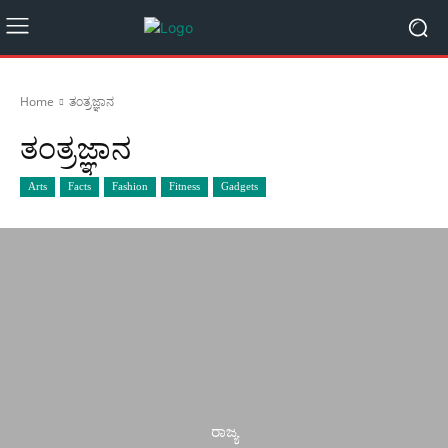
Home
ತಂತ್ರಜ್ಞಾನ
ತಂತ್ರಜ್ಞಾನ
Arts
Facts
Fashion
Fitness
Gadgets
ರಾಜ್ಯ