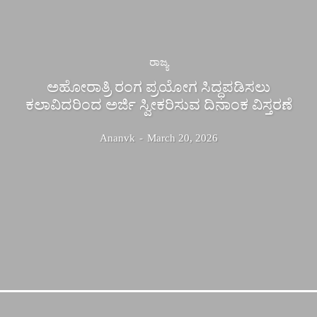
ರಾಜ್ಯ
ಅಹೋರಾತ್ರಿ ರಂಗ ಪ್ರಯೋಗ ಸಿದ್ಧಪಡಿಸಲು
ಕಲಾವಿದರಿಂದ ಅರ್ಜಿ ಸ್ವೀಕರಿಸುವ ದಿನಾಂಕ ವಿಸ್ತರಣೆ
Ananvk
-
March 20, 2026