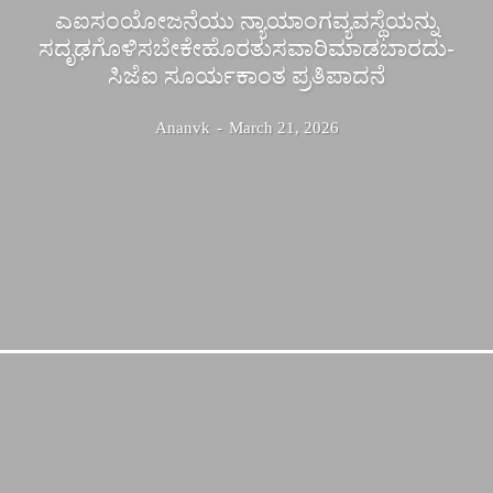
ಎಐಸಂಯೋಜನೆಯು ನ್ಯಾಯಾಂಗವ್ಯವಸ್ಥೆಯನ್ನು
ಸದೃಢಗೊಳಿಸಬೇಕೇಹೊರತುಸವಾರಿಮಾಡಬಾರದು-
ಸಿಜೆಐ ಸೂರ್ಯಕಾಂತ ಪ್ರತಿಪಾದನೆ
Ananvk
-
March 21, 2026