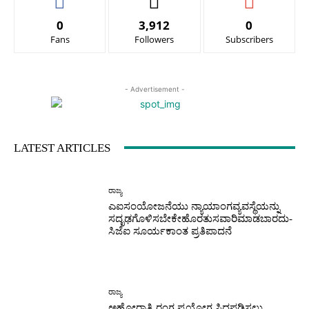
0
3,912
0
Fans
Followers
Subscribers
- Advertisement -
LATEST ARTICLES
ರಾಜ್ಯ
ಎಐಸಂಯೋಜನೆಯು ನ್ಯಾಯಾಂಗವ್ಯವಸ್ಥೆಯನ್ನು
ಸದೃಢಗೊಳಿಸಬೇಕೇಹೊರತುಸವಾರಿಮಾಡಬಾರದು-
ಸಿಜೆಐ ಸೂರ್ಯಕಾಂತ ಪ್ರತಿಪಾದನೆ
ರಾಜ್ಯ
ಅಹೋರಾತ್ರಿ ರಂಗ ಪ್ರಯೋಗ ಸಿದ್ಧಪಡಿಸಲು