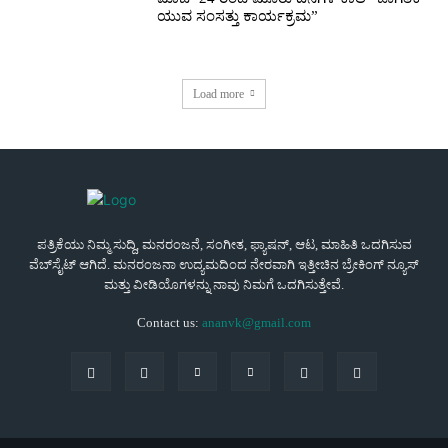
ಯುವ ಸಂಸತ್ತು ಕಾರ್ಯಕ್ರಮ”
Load more
ಪತ್ರಿಕೆಯು ನಿಮ್ಮ ಸುದ್ದಿ, ಮನರಂಜನೆ, ಸಂಗೀತ, ಫ್ಯಾಷನ್, ಆಟ, ಮಾಹಿತಿ ಒದಗಿಸುವ
ವೆಬ್‌ಸೈಟ್ ಆಗಿದೆ. ಮನರಂಜನಾ ಉದ್ಯಮದಿಂದ ನೇರವಾಗಿ ಇತ್ತೀಚಿನ ಬ್ರೇಕಿಂಗ್ ನ್ಯೂಸ್
ಮತ್ತು ವೀಡಿಯೊಗಳನ್ನು ನಾವು ನಿಮಗೆ ಒದಗಿಸುತ್ತೇವೆ.
Contact us:
ananvk@gmail.com