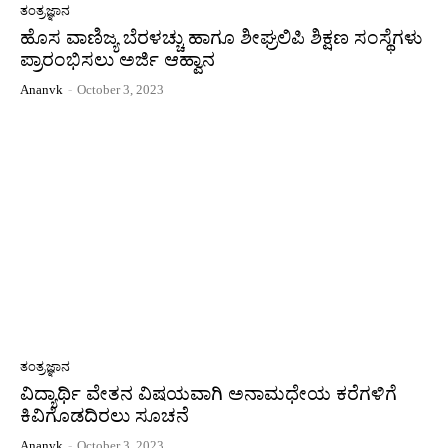
ತಂತ್ರಜ್ಞಾನ
ಹೊಸ ವಾಣಿಜ್ಯ ಬೆರಳಚ್ಚು ಹಾಗೂ ಶೀಘ್ರಲಿಪಿ ಶಿಕ್ಷಣ ಸಂಸ್ಥೆಗಳು
ಪ್ರಾರಂಭಿಸಲು ಅರ್ಜಿ ಆಹ್ವಾನ
Ananvk
-
October 3, 2023
ತಂತ್ರಜ್ಞಾನ
ವಿದ್ಯಾರ್ಥಿ ವೇತನ ವಿಷಯವಾಗಿ ಅನಾಮಧೇಯ ಕರೆಗಳಿಗೆ
ಕಿವಿಗೊಡದಿರಲು ಸೂಚನೆ
Ananvk
-
October 3, 2023