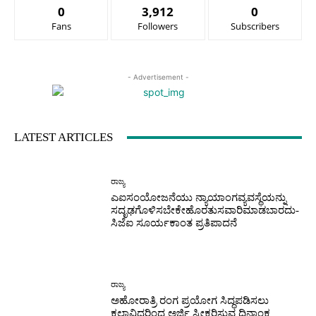
0
3,912
0
Fans
Followers
Subscribers
- Advertisement -
LATEST ARTICLES
ರಾಜ್ಯ
ಎಐಸಂಯೋಜನೆಯು ನ್ಯಾಯಾಂಗವ್ಯವಸ್ಥೆಯನ್ನು
ಸದೃಢಗೊಳಿಸಬೇಕೇಹೊರತುಸವಾರಿಮಾಡಬಾರದು-
ಸಿಜೆಐ ಸೂರ್ಯಕಾಂತ ಪ್ರತಿಪಾದನೆ
ರಾಜ್ಯ
ಅಹೋರಾತ್ರಿ ರಂಗ ಪ್ರಯೋಗ ಸಿದ್ಧಪಡಿಸಲು
ಕಲಾವಿದರಿಂದ ಅರ್ಜಿ ಸ್ವೀಕರಿಸುವ ದಿನಾಂಕ