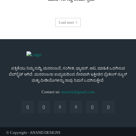
Load more
ಪತ್ರಿಕೆಯು ನಿಮ್ಮ ಸುದ್ದಿ, ಮನರಂಜನೆ, ಸಂಗೀತ, ಫ್ಯಾಷನ್, ಆಟ, ಮಾಹಿತಿ ಒದಗಿಸುವ
ವೆಬ್‌ಸೈಟ್ ಆಗಿದೆ. ಮನರಂಜನಾ ಉದ್ಯಮದಿಂದ ನೇರವಾಗಿ ಇತ್ತೀಚಿನ ಬ್ರೇಕಿಂಗ್ ನ್ಯೂಸ್
ಮತ್ತು ವೀಡಿಯೊಗಳನ್ನು ನಾವು ನಿಮಗೆ ಒದಗಿಸುತ್ತೇವೆ.
Contact us:
ananvk@gmail.com
© Copyright - ANAND DESIGNS