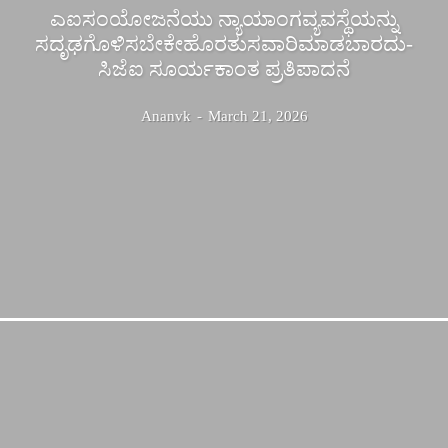
ಎಐಸಂಯೋಜನೆಯು ನ್ಯಾಯಾಂಗವ್ಯವಸ್ಥೆಯನ್ನು
ಸದೃಢಗೊಳಿಸಬೇಕೇಹೊರತುಸವಾರಿಮಾಡಬಾರದು-
ಸಿಜೆಐ ಸೂರ್ಯಕಾಂತ ಪ್ರತಿಪಾದನೆ
Ananvk
-
March 21, 2026