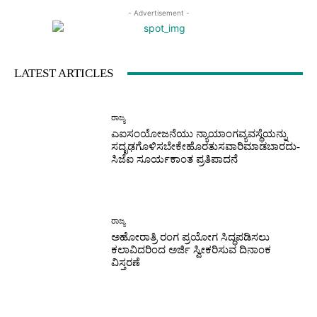
- Advertisement -
LATEST ARTICLES
ರಾಜ್ಯ
ಎಐಸಂಯೋಜನೆಯು ನ್ಯಾಯಾಂಗವ್ಯವಸ್ಥೆಯನ್ನು
ಸದೃಢಗೊಳಿಸಬೇಕೇಹೊರತುಸವಾರಿಮಾಡಬಾರದು-
ಸಿಜೆಐ ಸೂರ್ಯಕಾಂತ ಪ್ರತಿಪಾದನೆ
ರಾಜ್ಯ
ಅಹೋರಾತ್ರಿ ರಂಗ ಪ್ರಯೋಗ ಸಿದ್ಧಪಡಿಸಲು
ಕಲಾವಿದರಿಂದ ಅರ್ಜಿ ಸ್ವೀಕರಿಸುವ ದಿನಾಂಕ
ವಿಸ್ತರಣೆ