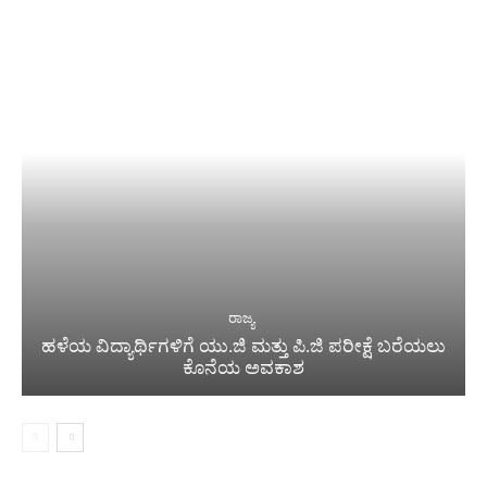
ರಾಜ್ಯ
ಹಳೆಯ ವಿದ್ಯಾರ್ಥಿಗಳಿಗೆ ಯು.ಜಿ ಮತ್ತು ಪಿ.ಜಿ ಪರೀಕ್ಷೆ ಬರೆಯಲು
ಕೊನೆಯ ಅವಕಾಶ