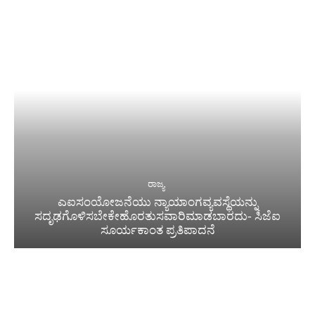
ರಾಜ್ಯ
ಎಐಸಂಯೋಜನೆಯು ನ್ಯಾಯಾಂಗವ್ಯವಸ್ಥೆಯನ್ನು
ಸದೃಢಗೊಳಿಸಬೇಕೇಹೊರತುಸವಾರಿಮಾಡಬಾರದು- ಸಿಜೆಐ
ಸೂರ್ಯಕಾಂತ ಪ್ರತಿಪಾದನೆ