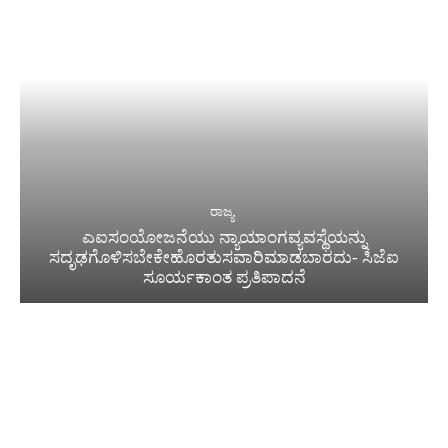
ರಾಜ್ಯ
ಎಐಸಂಯೋಜನೆಯು ನ್ಯಾಯಾಂಗವ್ಯವಸ್ಥೆಯನ್ನು
ಸದೃಢಗೊಳಿಸಬೇಕೇಹೊರತುಸವಾರಿಮಾಡಬಾರದು- ಸಿಜೆಐ
ಸೂರ್ಯಕಾಂತ ಪ್ರತಿಪಾದನೆ