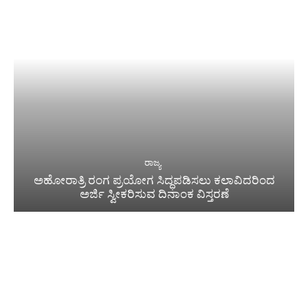
ರಾಜ್ಯ
ಅಹೋರಾತ್ರಿ ರಂಗ ಪ್ರಯೋಗ ಸಿದ್ಧಪಡಿಸಲು ಕಲಾವಿದರಿಂದ
ಅರ್ಜಿ ಸ್ವೀಕರಿಸುವ ದಿನಾಂಕ ವಿಸ್ತರಣೆ