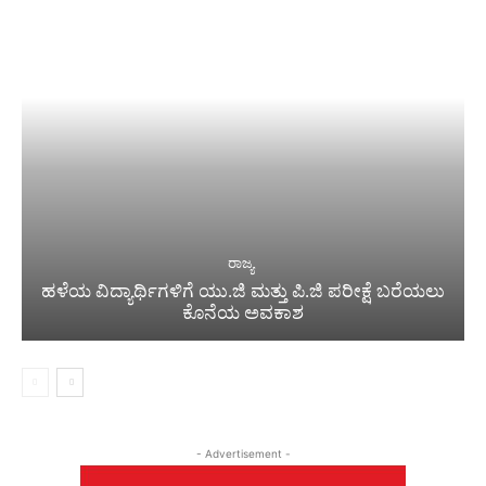
ರಾಜ್ಯ
ಹಳೆಯ ವಿದ್ಯಾರ್ಥಿಗಳಿಗೆ ಯು.ಜಿ ಮತ್ತು ಪಿ.ಜಿ ಪರೀಕ್ಷೆ ಬರೆಯಲು
ಕೊನೆಯ ಅವಕಾಶ
- Advertisement -