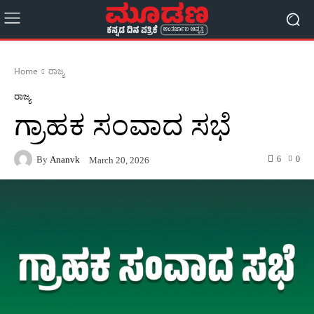
Home
ರಾಜ್ಯ
ರಾಜ್ಯ
ಗ್ರಾಹಕ ಸಂವಾದ ಸಭೆ
By
Ananvk
6
0
March 20, 2026