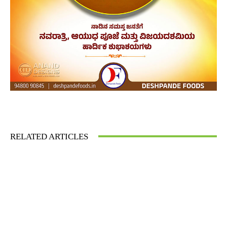
Facebook
Twitter
Pinterest
What
RELATED ARTICLES