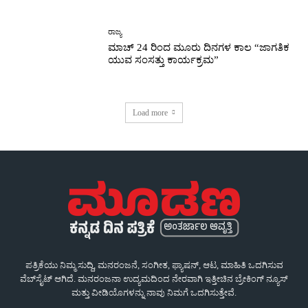
ರಾಜ್ಯ
ಮಾಚ್ 24 ರಿಂದ ಮೂರು ದಿನಗಳ ಕಾಲ “ಜಾಗತಿಕ
ಯುವ ಸಂಸತ್ತು ಕಾರ್ಯಕ್ರಮ”
Load more
ಪತ್ರಿಕೆಯು ನಿಮ್ಮ ಸುದ್ದಿ, ಮನರಂಜನೆ, ಸಂಗೀತ, ಫ್ಯಾಷನ್, ಆಟ, ಮಾಹಿತಿ ಒದಗಿಸುವ
ವೆಬ್‌ಸೈಟ್ ಆಗಿದೆ. ಮನರಂಜನಾ ಉದ್ಯಮದಿಂದ ನೇರವಾಗಿ ಇತ್ತೀಚಿನ ಬ್ರೇಕಿಂಗ್ ನ್ಯೂಸ್
ಮತ್ತು ವೀಡಿಯೊಗಳನ್ನು ನಾವು ನಿಮಗೆ ಒದಗಿಸುತ್ತೇವೆ.