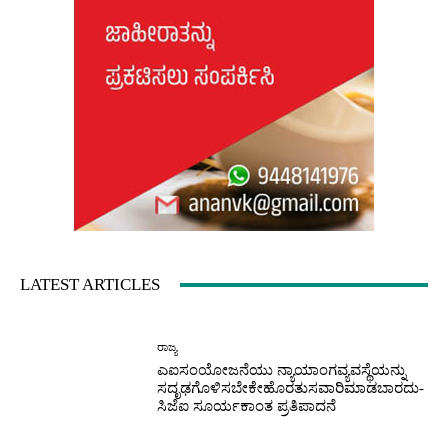
LATEST ARTICLES
ರಾಜ್ಯ
ಎಐಸಂಯೋಜನೆಯು ನ್ಯಾಯಾಂಗವ್ಯವಸ್ಥೆಯನ್ನು
ಸದೃಢಗೊಳಿಸಬೇಕೇಹೊರತುಸವಾರಿಮಾಡಬಾರದು-
ಸಿಜೆಐ ಸೂರ್ಯಕಾಂತ ಪ್ರತಿಪಾದನೆ