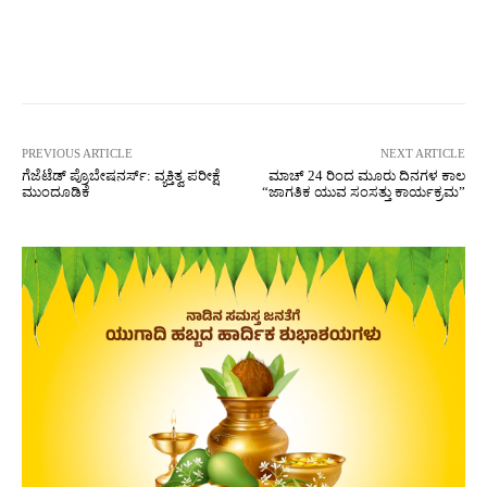
Facebook
Twitter
Pinterest
W
PREVIOUS ARTICLE
NEXT ARTICLE
ಗೆಜೆಟೆಡ್ ಪ್ರೊಬೇಷನರ್ಸ್: ವ್ಯಕ್ತಿತ್ವ ಪರೀಕ್ಷೆ
ಮಾಚ್ 24 ರಿಂದ ಮೂರು ದಿನಗಳ ಕಾಲ
ಮುಂದೂಡಿಕೆ
“ಜಾಗತಿಕ ಯುವ ಸಂಸತ್ತು ಕಾರ್ಯಕ್ರಮ”