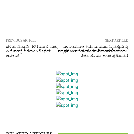
Facebook
Twitter
Pinterest
W
PREVIOUS ARTICLE
NEXT ARTICLE
ಹಳೆಯ ವಿದ್ಯಾರ್ಥಿಗಳಿಗೆ ಯು.ಜಿ ಮತ್ತು
ಎಐಸಂಯೋಜನೆಯು ನ್ಯಾಯಾಂಗವ್ಯವಸ್ಥೆಯನ್ನು
ಪಿ.ಜಿ ಪರೀಕ್ಷೆ ಬರೆಯಲು ಕೊನೆಯ
ಸದೃಢಗೊಳಿಸಬೇಕೇಹೊರತುಸವಾರಿಮಾಡಬಾರದು-
ಅವಕಾಶ
ಸಿಜೆಐ ಸೂರ್ಯಕಾಂತ ಪ್ರತಿಪಾದನೆ
Facebook
Twitter
Pinterest
What
RELATED ARTICLES