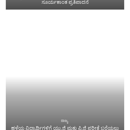
ಸೂರ್ಯಕಾಂತ ಪ್ರತಿಪಾದನೆ
ರಾಜ್ಯ
ಹಳೆಯ ವಿದ್ಯಾರ್ಥಿಗಳಿಗೆ ಯು.ಜಿ ಮತ್ತು ಪಿ.ಜಿ ಪರೀಕ್ಷೆ ಬರೆಯಲು