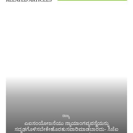
ರಾಜ್ಯ
ಎಐಸಂಯೋಜನೆಯು ನ್ಯಾಯಾಂಗವ್ಯವಸ್ಥೆಯನ್ನು
ಸದೃಢಗೊಳಿಸಬೇಕೇಹೊರತುಸವಾರಿಮಾಡಬಾರದು- ಸಿಜೆಐ