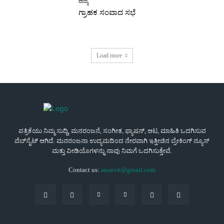
ರಾಜ್ಯ
ಗ್ರಾಹಕ ಸಂವಾದ ಸಭೆ
Load more
ಪತ್ರಿಕೆಯು ನಿಮ್ಮ ಸುದ್ದಿ, ಮನರಂಜನೆ, ಸಂಗೀತ, ಫ್ಯಾಷನ್, ಆಟ, ಮಾಹಿತಿ ಒದಗಿಸುವ
ವೆಬ್‌ಸೈಟ್ ಆಗಿದೆ. ಮನರಂಜನಾ ಉದ್ಯಮದಿಂದ ನೇರವಾಗಿ ಇತ್ತೀಚಿನ ಬ್ರೇಕಿಂಗ್ ನ್ಯೂಸ್
ಮತ್ತು ವೀಡಿಯೊಗಳನ್ನು ನಾವು ನಿಮಗೆ ಒದಗಿಸುತ್ತೇವೆ.
Contact us:
ananvk@gmail.com