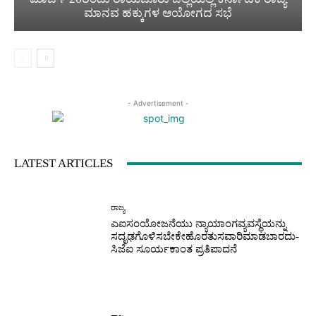
ಮಾನವ ಹಕ್ಕುಗಳ ಆಯೋಗದ ಸಭೆ
- Advertisement -
LATEST ARTICLES
ರಾಜ್ಯ
ಎಐಸಂಯೋಜನೆಯು ನ್ಯಾಯಾಂಗವ್ಯವಸ್ಥೆಯನ್ನು
ಸದೃಢಗೊಳಿಸಬೇಕೇಹೊರತುಸವಾರಿಮಾಡಬಾರದು-
ಸಿಜೆಐ ಸೂರ್ಯಕಾಂತ ಪ್ರತಿಪಾದನೆ