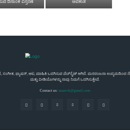
ಿಸುವ ದಿನಾಂಕ ವಿಸ್ತರಣೆ
ಅವಕಾಶ
ಜನೆ, ಸಂಗೀತ, ಫ್ಯಾಷನ್, ಆಟ, ಮಾಹಿತಿ ಒದಗಿಸುವ ವೆಬ್‌ಸೈಟ್ ಆಗಿದೆ. ಮನರಂಜನಾ ಉದ್ಯಮದಿಂದ ನೇರವ
ಮತ್ತು ವೀಡಿಯೊಗಳನ್ನು ನಾವು ನಿಮಗೆ ಒದಗಿಸುತ್ತೇವೆ.
Contact us:
ananvk@gmail.com