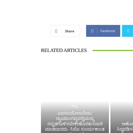
Facebook
Share
RELATED ARTICLES
ರಾಜ್ಯ
ಎಐಸಂಯೋಜನೆಯು
ನ್ಯಾಯಾಂಗವ್ಯವಸ್ಥೆಯನ್ನು
ಸದೃಢಗೊಳಿಸಬೇಕೇಹೊರತುಸವಾರಿ
ಅಹೋರ
ಮಾಡಬಾರದು- ಸಿಜೆಐ ಸೂರ್ಯಕಾಂತ
ಸಿದ್ಧಪಡಿ