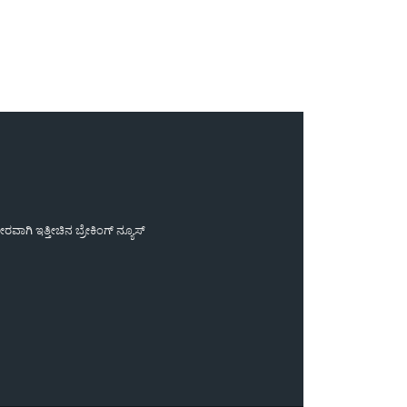
ಾಗಿ ಇತ್ತೀಚಿನ ಬ್ರೇಕಿಂಗ್ ನ್ಯೂಸ್