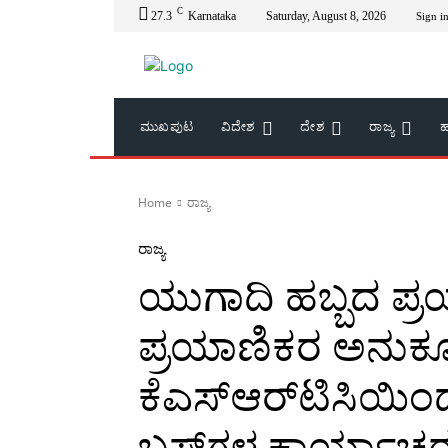
C
27.3
Karnataka
Saturday, August 8, 2026
Sign in
ಮುಖಪುಟ
ವಿದೇಶ
ದೇಶ
ರಾಜ್ಯ
ಹ
Home
ರಾಜ್ಯ
ರಾಜ್ಯ
ಯುಗಾದಿ ಹಬ್ಬದ ಪ್ರಯ
ಪ್ರಯಾಣಿಕರ ಅನುಕೂಲ
ಕೆಎಸ್ಆರ್‌ಟಿಸಿಯಿಂದ
ಬಸ್‌ಗಳ ಕಾರ್ಯಾಚರ