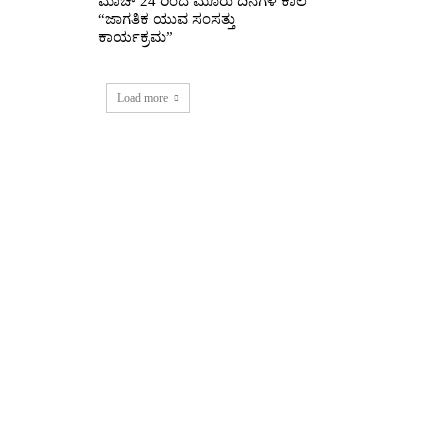
ಮಾಚ್ 24 ರಿಂದ ಮೂರು ದಿನಗಳ ಕಾಲ
“ಜಾಗತಿಕ ಯುವ ಸಂಸತ್ತು
ಕಾರ್ಯಕ್ರಮ”
Load more