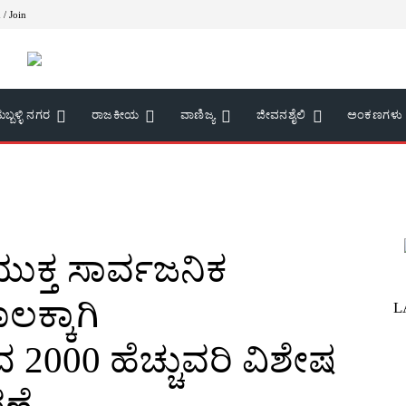
 / Join
ುಬ್ಬಳ್ಳಿ ನಗರ
ರಾಜಕೀಯ
ವಾಣಿಜ್ಯ
ಜೀವನಶೈಲಿ
ಅಂಕಣಗಳು
ುಕ್ತ ಸಾರ್ವಜನಿಕ
ಕ್ಕಾಗಿ
L
 2000 ಹೆಚ್ಚುವರಿ ವಿಶೇಷ
ಣೆ.