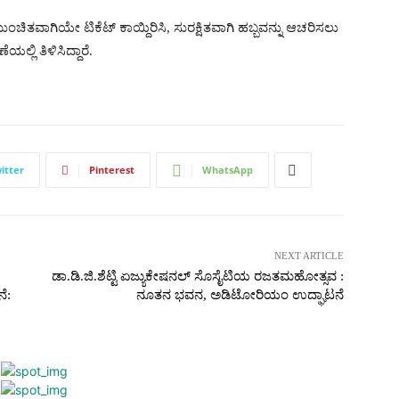
ಚಿತವಾಗಿಯೇ ಟಿಕೆಟ್ ಕಾಯ್ದಿರಿಸಿ, ಸುರಕ್ಷಿತವಾಗಿ ಹಬ್ಬವನ್ನು ಆಚರಿಸಲು
ಲ್ಲಿ ತಿಳಿಸಿದ್ದಾರೆ.
itter
Pinterest
WhatsApp
NEXT ARTICLE
ಡಾ.ಡಿ.ಜಿ.ಶೆಟ್ಟಿ ಏಜ್ಯುಕೇಷನಲ್ ಸೊಸೈಟಿಯ ರಜತಮಹೋತ್ಸವ :
ೆ:
ನೂತನ ಭವನ, ಅಡಿಟೋರಿಯಂ ಉದ್ಘಾಟನೆ