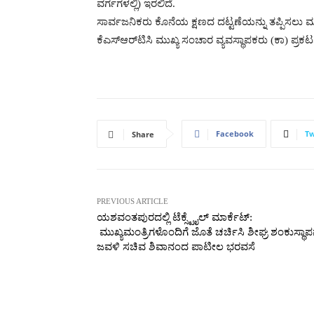
ವರ್ಗಗಳಲ್ಲಿ) ಇರಲಿದೆ.
ಸಾರ್ವಜನಿಕರು ಕೊನೆಯ ಕ್ಷಣದ ದಟ್ಟಣೆಯನ್ನು ತಪ್ಪಿಸಲು ಮುಂ
ಕೆಎಸ್ಆರ್‌ಟಿಸಿ ಮುಖ್ಯ ಸಂಚಾರ ವ್ಯವಸ್ಥಾಪಕರು (ಕಾ) ಪ್ರಕಟಣೆಯ
Facebook
Tw
Share
PREVIOUS ARTICLE
ಯಶವಂತಪುರದಲ್ಲಿ ಟೆಕ್ಸ್ಟೈಲ್ ಮಾರ್ಕೆಟ್:
ಮುಖ್ಯಮಂತ್ರಿಗಳೊಂದಿಗೆ ಜೊತೆ ಚರ್ಚಿಸಿ ಶೀಘ್ರ ಶಂಕುಸ್ಥಾಪನ
ಜವಳಿ ಸಚಿವ ಶಿವಾನಂದ ಪಾಟೀಲ ಭರವಸೆ