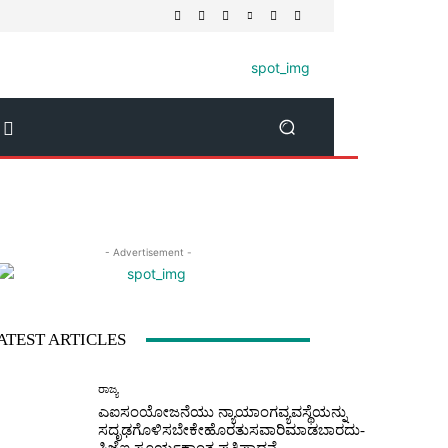
- Advertisement -
ATEST ARTICLES
ರಾಜ್ಯ
ಎಐಸಂಯೋಜನೆಯು ನ್ಯಾಯಾಂಗವ್ಯವಸ್ಥೆಯನ್ನು
ಸದೃಢಗೊಳಿಸಬೇಕೇಹೊರತುಸವಾರಿಮಾಡಬಾರದು-