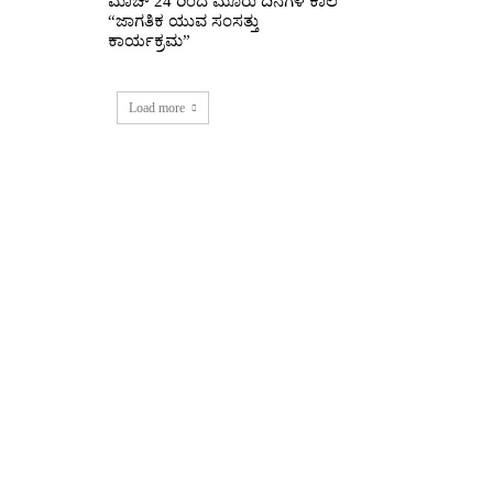
ಮಾಚ್ 24 ರಿಂದ ಮೂರು ದಿನಗಳ ಕಾಲ
“ಜಾಗತಿಕ ಯುವ ಸಂಸತ್ತು
ಕಾರ್ಯಕ್ರಮ”
Load more