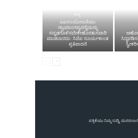
ರಾಜ್ಯ
ಎಐಸಂಯೋಜನೆಯು
ನ್ಯಾಯಾಂಗವ್ಯವಸ್ಥೆಯನ್ನು
ಸದೃಢಗೊಳಿಸಬೇಕೇಹೊರತುಸವಾರಿ
ಅಹೋರ
ಮಾಡಬಾರದು- ಸಿಜೆಐ ಸೂರ್ಯಕಾಂತ
ಸಿದ್ಧಪಡಿ
ಪ್ರತಿಪಾದನೆ
ಸ್ವೀಕರ
ಪತ್ರಿಕೆಯು ನಿಮ್ಮ ಸುದ್ದಿ, ಮನರಂ