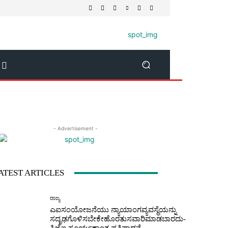
- Advertisement -
ATEST ARTICLES
ರಾಜ್ಯ
ಎಐಸಂಯೋಜನೆಯು ನ್ಯಾಯಾಂಗವ್ಯವಸ್ಥೆಯನ್ನು
ಸದೃಢಗೊಳಿಸಬೇಕೇಹೊರತುಸವಾರಿಮಾಡಬಾರದು-