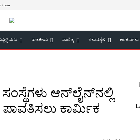
n / Join
ುಬ್ಬಳ್ಳಿ ನಗರ
ರಾಜಕೀಯ
ವಾಣಿಜ್ಯ
ಜೀವನಶೈಲಿ
ಅಂಕಣಗಳು
ಸ್ಥೆಗಳು ಆನ್‍ಲೈನ್‍ನಲ್ಲಿ
ೆ ಪಾವತಿಸಲು ಕಾರ್ಮಿಕ
L