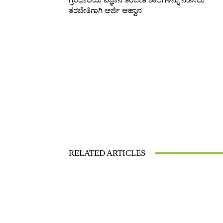
ಗ್ರಂಥಾಲಯ ವಿಜ್ಞಾನ ತರಬೇತಿ ಶಾಲೆಗಳನ್ನು ನಡೆಸಲು
ತರಬೇತಿಗಾಗಿ ಅರ್ಜಿ ಆಹ್ವಾನ
Facebook
Share
RELATED ARTICLES