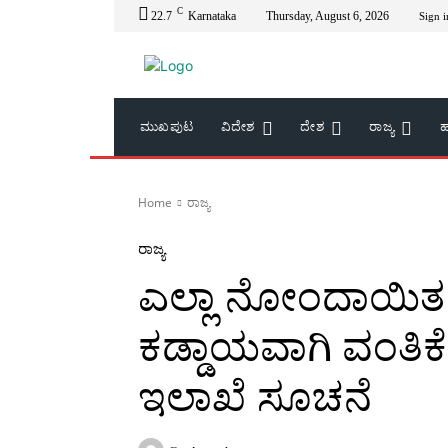
C
22.7
Karnataka
Thursday, August 6, 2026
Sign i
ಮುಖಪುಟ
ವಿದೇಶ
ದೇಶ
ರಾಜ್ಯ
ಹ
Home
ರಾಜ್ಯ
ರಾಜ್ಯ
ಎಲ್ಲಾ ನೋಂದಾಯಿತ ಸಂ
ಕಡ್ಡಾಯವಾಗಿ ವಂತಿಕ
ಇಲಾಖೆ ಸೂಚನೆ