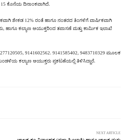
ಿ 15 ಕೊನೆಯ ದಿನಾಂಕವಾಗಿದೆ.
ಿಕವಾಗಿ ಶೇಕಡ 12% ರಂತೆ ಹಾಗೂ ನಂತರದ ತಿಂಗಳಿಗೆ ವಾರ್ಷಿಕವಾಗಿ
ದು, ಹಾಗೂ ಕಲ್ಯಾಣ ಆಯುಕ್ತರಿಂದ ತಪಾಸಣೆ ಮತ್ತು ಕಾರ್ಮಿಕ ಇಲಾಖೆ
75, 8277120505, 9141602562. 9141585402, 9483710329 ಮೂಲಕ
ಳಿಯ ಕಲ್ಯಾಣ ಆಯುಕ್ತರು ಪ್ರಕಟಣೆಯಲ್ಲಿ ತಿಳಿಸಿದ್ದಾರೆ.
itter
Pinterest
WhatsApp
NEXT ARTICLE