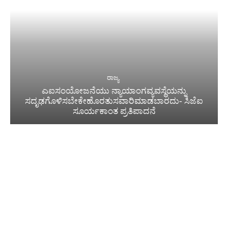
ರಾಜ್ಯ
ಎಐಸಂಯೋಜನೆಯು ನ್ಯಾಯಾಂಗವ್ಯವಸ್ಥೆಯನ್ನು
ಸದೃಢಗೊಳಿಸಬೇಕೇಹೊರತುಸವಾರಿಮಾಡಬಾರದು- ಸಿಜೆಐ
ಸೂರ್ಯಕಾಂತ ಪ್ರತಿಪಾದನೆ