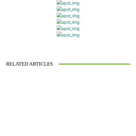
Facebook
Twitter
Pinterest
What
RELATED ARTICLES