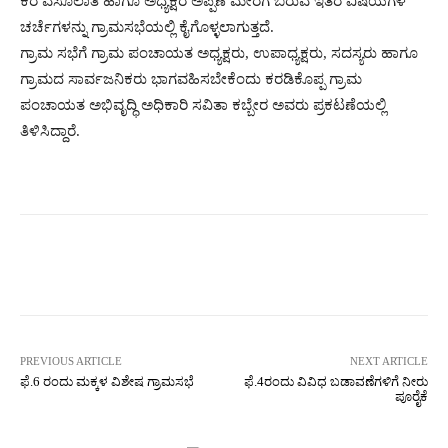
ಕರ ವಸೂಲಾತಿ ಹಾಗೂ ಅಧ್ಯಕ್ಷರ ಅಪ್ಪಣೆ ಮೇರೆಗೆ ಬರುವ ಇತರೆ ವಿಷಯಗಳ
ಚರ್ಚೆಗಳನ್ನು ಗ್ರಾಮಸಭೆಯಲ್ಲಿ ಕೈಗೊಳ್ಳಲಾಗುತ್ತದೆ.
ಗ್ರಾಮ ಸಭೆಗೆ ಗ್ರಾಮ ಪಂಚಾಯತ ಅಧ್ಯಕ್ಷರು, ಉಪಾಧ್ಯಕ್ಷರು, ಸದಸ್ಯರು ಹಾಗೂ
ಗ್ರಾಮದ ಸಾರ್ವಜನಿಕರು ಭಾಗವಹಿಸಬೇಕೆಂದು ಕರಡಿಕೊಪ್ಪ ಗ್ರಾಮ
ಪಂಚಾಯತ ಅಭಿವೃದ್ಧಿ ಅಧಿಕಾರಿ ಸವಿತಾ ಕಬ್ಬೇರ ಅವರು ಪ್ರಕಟಣೆಯಲ್ಲಿ
ತಿಳಿಸಿದ್ದಾರೆ.
Facebook
Twitter
Pinterest
W
PREVIOUS ARTICLE
NEXT ARTICLE
ಫೆ.6 ರಂದು ಮಕ್ಕಳ ವಿಶೇಷ ಗ್ರಾಮಸಭೆ
ಫೆ.4ರಂದು ವಿವಿಧ ಬಡಾವಣೆಗಳಿಗೆ ನೀರು
ಪೂರೈಕೆ