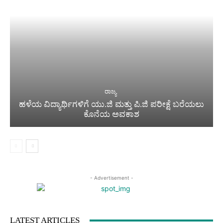
ರಾಜ್ಯ
ಹಳೆಯ ವಿದ್ಯಾರ್ಥಿಗಳಿಗೆ ಯು.ಜಿ ಮತ್ತು ಪಿ.ಜಿ ಪರೀಕ್ಷೆ ಬರೆಯಲು
ಕೊನೆಯ ಅವಕಾಶ
- Advertisement -
LATEST ARTICLES