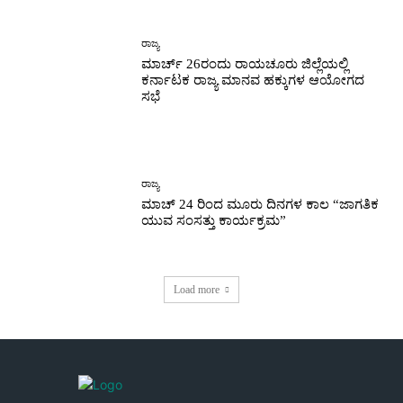
ರಾಜ್ಯ
ಮಾರ್ಚ್ 26ರಂದು ರಾಯಚೂರು ಜಿಲ್ಲೆಯಲ್ಲಿ
ಕರ್ನಾಟಕ ರಾಜ್ಯ ಮಾನವ ಹಕ್ಕುಗಳ ಆಯೋಗದ
ಸಭೆ
ರಾಜ್ಯ
ಮಾಚ್ 24 ರಿಂದ ಮೂರು ದಿನಗಳ ಕಾಲ “ಜಾಗತಿಕ
ಯುವ ಸಂಸತ್ತು ಕಾರ್ಯಕ್ರಮ”
Load more