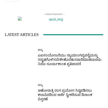
- Advertisement -
LATEST ARTICLES
ರಾಜ್ಯ
ಎಐಸಂಯೋಜನೆಯು ನ್ಯಾಯಾಂಗವ್ಯವಸ್ಥೆಯನ್ನು
ಸದೃಢಗೊಳಿಸಬೇಕೇಹೊರತುಸವಾರಿಮಾಡಬಾರದು-
ಸಿಜೆಐ ಸೂರ್ಯಕಾಂತ ಪ್ರತಿಪಾದನೆ
ರಾಜ್ಯ
ಅಹೋರಾತ್ರಿ ರಂಗ ಪ್ರಯೋಗ ಸಿದ್ಧಪಡಿಸಲು
ಕಲಾವಿದರಿಂದ ಅರ್ಜಿ ಸ್ವೀಕರಿಸುವ ದಿನಾಂಕ
ವಿಸ್ತರಣೆ