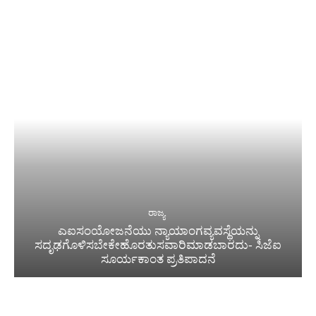
ರಾಜ್ಯ
ಎಐಸಂಯೋಜನೆಯು ನ್ಯಾಯಾಂಗವ್ಯವಸ್ಥೆಯನ್ನು
ಸದೃಢಗೊಳಿಸಬೇಕೇಹೊರತುಸವಾರಿಮಾಡಬಾರದು- ಸಿಜೆಐ
ಸೂರ್ಯಕಾಂತ ಪ್ರತಿಪಾದನೆ