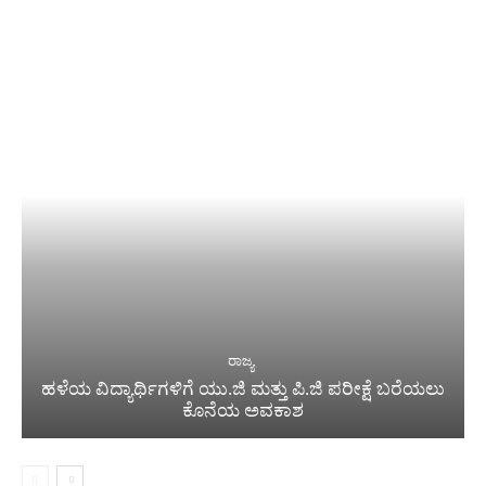
ರಾಜ್ಯ
ಹಳೆಯ ವಿದ್ಯಾರ್ಥಿಗಳಿಗೆ ಯು.ಜಿ ಮತ್ತು ಪಿ.ಜಿ ಪರೀಕ್ಷೆ ಬರೆಯಲು
ಕೊನೆಯ ಅವಕಾಶ