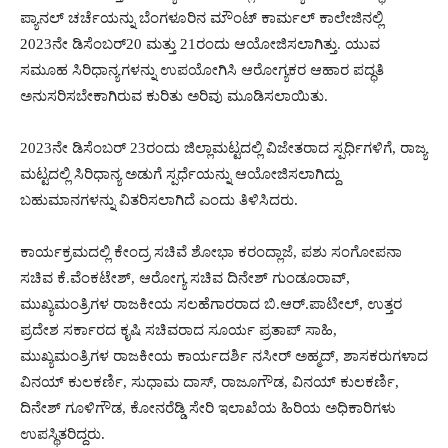
ಪ್ಯಾನಲ್ ಚರ್ಚೆಯನ್ನು ಬೆಂಗಳೂರಿನ ಮೌಂಟ್ ಕಾರ್ಮಲ್ ಕಾಲೇಜಿನಲ್ಲಿ
2023ನೇ ಡಿಸೆಂಬರ್20 ಮತ್ತು 21ರಂದು ಆಯೋಜಿಸಲಾಗಿತ್ತು. ಯುವ
ಸಮೂಹ ಸಿರಿಧಾನ್ಯಗಳನ್ನು ಉಪಯೋಗಿಸಿ ಆರೋಗ್ಯಕರ ಆಹಾರ ಪದ್ಧತಿ
ಅನುಸರಿಸಬೇಕಾಗಿರುವ ಕುರಿತು ಅರಿವು ಮೂಡಿಸಲಾಯಿತು.
2023ನೇ ಡಿಸೆಂಬರ್ 23ರಂದು ಜಿಲ್ಲಾಮಟ್ಟದಲ್ಲಿ ವಿಜೇತರಾದ ಸ್ಪರ್ಧಿಗಳಿಗೆ, ರಾಜ್ಯ
ಮಟ್ಟದಲ್ಲಿ ಸಿರಿಧಾನ್ಯ ಅಡುಗೆ ಸ್ಪರ್ಧೆಯನ್ನು ಆಯೋಜಿಸಲಾಗಿದ್ದು
ಬಹುಮಾನಗಳನ್ನು ವಿತರಿಸಲಾಗಿದೆ ಎಂದು ತಿಳಿಸಿದರು.
ಕಾರ್ಯಕ್ರಮದಲ್ಲಿ ಕೇಂದ್ರ ಸಚಿವೆ ಶೋಭಾ ಕರಂದ್ಲಾಜೆ, ಪಶು ಸಂಗೋಪನಾ
ಸಚಿವ ಕೆ.ವೆಂಕಟೇಶ್, ಆರೋಗ್ಯ ಸಚಿವ ದಿನೇಶ್ ಗುಂಡೂರಾವ್,
ಮುಖ್ಯಮಂತ್ರಿಗಳ ರಾಜಕೀಯ ಸಲಹೆಗಾರರಾದ ಬಿ.ಆರ್.ಪಾಟೀಲ್, ಉತ್ತರ
ಪ್ರದೇಶ ಸರ್ಕಾರದ ಕೃಷಿ ಸಚಿವರಾದ ಸೂರ್ಯ ಪ್ರತಾಪ್ ಸಾಹಿ,
ಮುಖ್ಯಮಂತ್ರಿಗಳ ರಾಜಕೀಯ ಕಾರ್ಯದರ್ಶಿ ನಸೀರ್ ಅಹ್ಮದ್, ಶಾಸಕರುಗಳಾದ
ವಿನಯ್ ಕುಲಕರ್ಣಿ, ಸುಧಾಮ ದಾಸ್, ರಾಜೂಗೌಡ, ವಿನಯ್ ಕುಲಕರ್ಣಿ,
ದಿನೇಶ್ ಗೂಳಿಗೌಡ, ಕೋನರೆಡ್ಡಿ ಸೇರಿ ಇಲಾಖೆಯ ಹಿರಿಯ ಅಧಿಕಾರಿಗಳು
ಉಪಸ್ಥಿತರಿದ್ದರು.