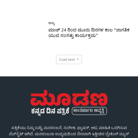
ರಾಜ್ಯ
ಮಾಚ್ 24 ರಿಂದ ಮೂರು ದಿನಗಳ ಕಾಲ “ಜಾಗತಿಕ
ಯುವ ಸಂಸತ್ತು ಕಾರ್ಯಕ್ರಮ”
Load more
ಪತ್ರಿಕೆಯು ನಿಮ್ಮ ಸುದ್ದಿ, ಮನರಂಜನೆ, ಸಂಗೀತ, ಫ್ಯಾಷನ್, ಆಟ, ಮಾಹಿತಿ ಒದಗಿಸುವ
ವೆಬ್‌ಸೈಟ್ ಆಗಿದೆ. ಮನರಂಜನಾ ಉದ್ಯಮದಿಂದ ನೇರವಾಗಿ ಇತ್ತೀಚಿನ ಬ್ರೇಕಿಂಗ್ ನ್ಯೂಸ್