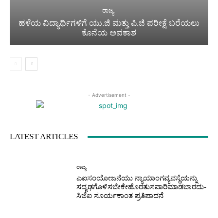
ರಾಜ್ಯ
ಹಳೆಯ ವಿದ್ಯಾರ್ಥಿಗಳಿಗೆ ಯು.ಜಿ ಮತ್ತು ಪಿ.ಜಿ ಪರೀಕ್ಷೆ ಬರೆಯಲು
ಕೊನೆಯ ಅವಕಾಶ
- Advertisement -
LATEST ARTICLES
ರಾಜ್ಯ
ಎಐಸಂಯೋಜನೆಯು ನ್ಯಾಯಾಂಗವ್ಯವಸ್ಥೆಯನ್ನು
ಸದೃಢಗೊಳಿಸಬೇಕೇಹೊರತುಸವಾರಿಮಾಡಬಾರದು-
ಸಿಜೆಐ ಸೂರ್ಯಕಾಂತ ಪ್ರತಿಪಾದನೆ