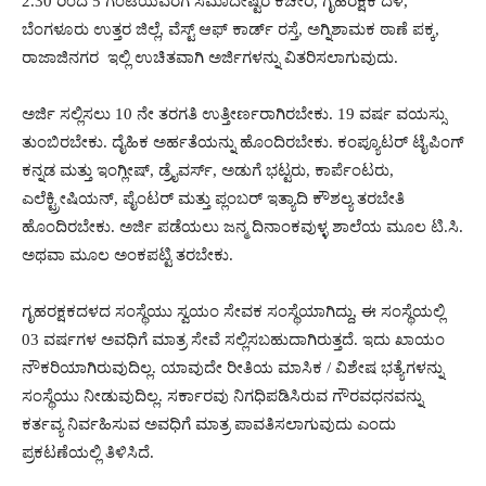
2.30 ರಿಂದ 5 ಗಂಟೆಯವರೆಗೆ ಸಮಾದೇಷ್ಟರ ಕಚೇರಿ, ಗೃಹರಕ್ಷಕ ದಳ,
ಬೆಂಗಳೂರು ಉತ್ತರ ಜಿಲ್ಲೆ, ವೆಸ್ಟ್ ಆಫ್ ಕಾರ್ಡ್ ರಸ್ತೆ, ಅಗ್ನಿಶಾಮಕ ಠಾಣೆ ಪಕ್ಕ,
ರಾಜಾಜಿನಗರ ಇಲ್ಲಿ ಉಚಿತವಾಗಿ ಅರ್ಜಿಗಳನ್ನು ವಿತರಿಸಲಾಗುವುದು.
ಅರ್ಜಿ ಸಲ್ಲಿಸಲು 10 ನೇ ತರಗತಿ ಉತ್ತೀರ್ಣರಾಗಿರಬೇಕು. 19 ವರ್ಷ ವಯಸ್ಸು
ತುಂಬಿರಬೇಕು. ದೈಹಿಕ ಅರ್ಹತೆಯನ್ನು ಹೊಂದಿರಬೇಕು. ಕಂಪ್ಯೂಟರ್ ಟೈಪಿಂಗ್
ಕನ್ನಡ ಮತ್ತು ಇಂಗ್ಲೀಷ್, ಡ್ರೈವರ್ಸ್, ಅಡುಗೆ ಭಟ್ಟರು, ಕಾರ್ಪೆಂಟರು,
ಎಲೆಕ್ಟ್ರೀಷಿಯನ್, ಪೈಂಟರ್ ಮತ್ತು ಪ್ಲಂಬರ್ ಇತ್ಯಾದಿ ಕೌಶಲ್ಯ ತರಬೇತಿ
ಹೊಂದಿರಬೇಕು. ಅರ್ಜಿ ಪಡೆಯಲು ಜನ್ಮ ದಿನಾಂಕವುಳ್ಳ ಶಾಲೆಯ ಮೂಲ ಟಿ.ಸಿ.
ಅಥವಾ ಮೂಲ ಅಂಕಪಟ್ಟಿ ತರಬೇಕು.
ಗೃಹರಕ್ಷಕದಳದ ಸಂಸ್ಥೆಯು ಸ್ವಯಂ ಸೇವಕ ಸಂಸ್ಥೆಯಾಗಿದ್ದು, ಈ ಸಂಸ್ಥೆಯಲ್ಲಿ
03 ವರ್ಷಗಳ ಅವಧಿಗೆ ಮಾತ್ರ ಸೇವೆ ಸಲ್ಲಿಸಬಹುದಾಗಿರುತ್ತದೆ. ಇದು ಖಾಯಂ
ನೌಕರಿಯಾಗಿರುವುದಿಲ್ಲ. ಯಾವುದೇ ರೀತಿಯ ಮಾಸಿಕ / ವಿಶೇಷ ಭತ್ಯೆಗಳನ್ನು
ಸಂಸ್ಥೆಯು ನೀಡುವುದಿಲ್ಲ. ಸರ್ಕಾರವು ನಿಗಧಿಪಡಿಸಿರುವ ಗೌರವಧನವನ್ನು
ಕರ್ತವ್ಯ ನಿರ್ವಹಿಸುವ ಅವಧಿಗೆ ಮಾತ್ರ ಪಾವತಿಸಲಾಗುವುದು ಎಂದು
ಪ್ರಕಟಣೆಯಲ್ಲಿ ತಿಳಿಸಿದೆ.