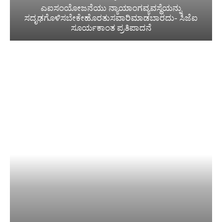
ಎಐಸಂಯೋಜನೆಯು ನ್ಯಾಯಾಂಗವ್ಯವಸ್ಥೆಯನ್ನು
ಸದೃಢಗೊಳಿಸಬೇಕೇಹೊರತುಸವಾರಿಮಾಡಬಾರದು- ಸಿಜೆಐ
ಸೂರ್ಯಕಾಂತ ಪ್ರತಿಪಾದನೆ