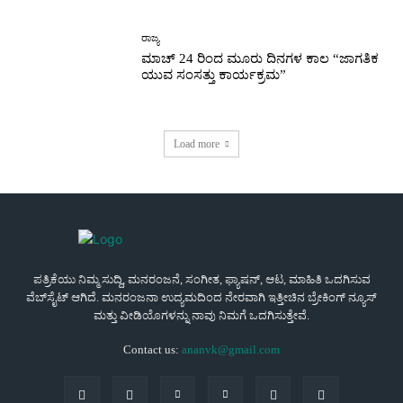
ರಾಜ್ಯ
ಮಾಚ್ 24 ರಿಂದ ಮೂರು ದಿನಗಳ ಕಾಲ “ಜಾಗತಿಕ
ಯುವ ಸಂಸತ್ತು ಕಾರ್ಯಕ್ರಮ”
Load more
ಪತ್ರಿಕೆಯು ನಿಮ್ಮ ಸುದ್ದಿ, ಮನರಂಜನೆ, ಸಂಗೀತ, ಫ್ಯಾಷನ್, ಆಟ, ಮಾಹಿತಿ ಒದಗಿಸುವ
ವೆಬ್‌ಸೈಟ್ ಆಗಿದೆ. ಮನರಂಜನಾ ಉದ್ಯಮದಿಂದ ನೇರವಾಗಿ ಇತ್ತೀಚಿನ ಬ್ರೇಕಿಂಗ್ ನ್ಯೂಸ್
ಮತ್ತು ವೀಡಿಯೊಗಳನ್ನು ನಾವು ನಿಮಗೆ ಒದಗಿಸುತ್ತೇವೆ.
Contact us:
ananvk@gmail.com