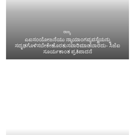
ರಾಜ್ಯ
ಎಐಸಂಯೋಜನೆಯು ನ್ಯಾಯಾಂಗವ್ಯವಸ್ಥೆಯನ್ನು
ಸದೃಢಗೊಳಿಸಬೇಕೇಹೊರತುಸವಾರಿಮಾಡಬಾರದು- ಸಿಜೆಐ
ಸೂರ್ಯಕಾಂತ ಪ್ರತಿಪಾದನೆ