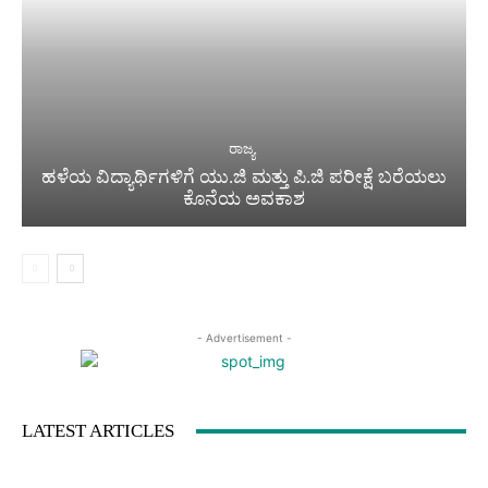
ರಾಜ್ಯ
ಹಳೆಯ ವಿದ್ಯಾರ್ಥಿಗಳಿಗೆ ಯು.ಜಿ ಮತ್ತು ಪಿ.ಜಿ ಪರೀಕ್ಷೆ ಬರೆಯಲು
ಕೊನೆಯ ಅವಕಾಶ
- Advertisement -
LATEST ARTICLES