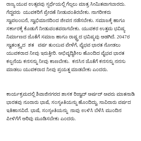
ರಾಜ್ಯ ಯುವ ಉತ್ಸವವು ಸ್ಫರ್ಧೆಯಲ್ಲಿ ಗೆಲ್ಲಲು ಮಾತ್ರ ಸೀಮಿತವಾಗಬಾರದು.
ಗೆದ್ದವರು ಯುವಕರಿಗೆ ಪ್ರೇರಣೆ ನೀಡುವಂತಿರಬೇಕು. ನಾಗರೀಕರು
ಸ್ವಾವಲಂಬನೆ, ಸ್ವಾಭಿಮಾನದಿಂದ ಜೀವನ ನಡೆಸಬೇಕು. ಸಮಾಜಕ್ಕೆ ಹಾಗೂ
ಸರ್ಕಾರಕ್ಕೆ ಕೊಡುಗೆ ನೀಡುವಂತವರಾಗಬೇಕು. ಯುವಕರ ಉತ್ತಮ ಭವಿಷ್ಯ
ನಿರ್ಮಾಣದ ಜೊತೆಗೆ ಸಮಾಜ ಹಾಗೂ ರಾಷ್ಟ್ರದ ಭವಿಷ್ಯವು ಅಡಗಿದೆ. 2047ರ
ಸ್ವಾತಂತ್ರ್ಯದ ಶತ ವರ್ಷ ತುಂಬುವ ವೇಳೆಗೆ, ವೈಭವ ಭಾರತ ನೋಡಲು
ಯುವಕರಾದ ನೀವು ಇರುತ್ತೀರಿ. ಅಭಿವೃದ್ಧಿಶೀಲ ಹೊಂದಿದ ವೈಭವ ಭಾರತ
ಕಲ್ಪನೆಯ ಕನಸನ್ನು ನೀವು ಕಾಣಬೇಕು. ಕನಸಿನ ಜೊತೆಗೆ ಕನಸನ್ನು ನನಸು
ಮಾಡಲು ಯುವಕರಾದ ನೀವು ಪ್ರಯತ್ನ ಮಾಡಬೇಕು ಎಂದರು.
ಕಾರ್ಯಕ್ರಮದಲ್ಲಿ ಶಿವಾಜಿನಗರದ ಶಾಸಕ ರಿಜ್ವಾದ್ ಅರ್ಷದ್ ಅವರು ಮಾತನಾಡಿ
ಭಾರತವು ನೂರಾರು ಭಾಷೆ, ಸಂಸ್ಕøತಿಯನ್ನು ಹೊಂದಿದ್ದು, ಸಾವಿರಾರು ವರ್ಷದ
ಇತಿಹಾಸವಿದೆ. ಭಾಷೆ, ಸಂಸ್ಕøತಿಯನ್ನು ನಾವು ಉಳಿಸಿ ಬೆಳೆಸಿ ಮುಂದಿನ
ಪೀಳಿಗೆಗೆ ಅರಿವು ಮೂಡಿಸಬೇಕು ಎಂದರು.