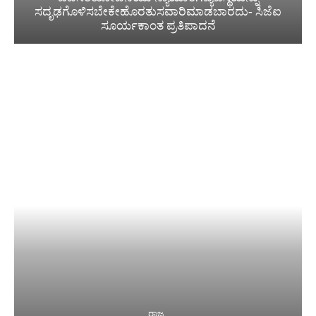
ಸದೃಢಗೊಳಿಸಬೇಕೇಹೊರತುಸವಾರಿಮಾಡಬಾರದು- ಸಿಜೆಐ
ಸೂರ್ಯಕಾಂತ ಪ್ರತಿಪಾದನೆ
ರಾಜ್ಯ