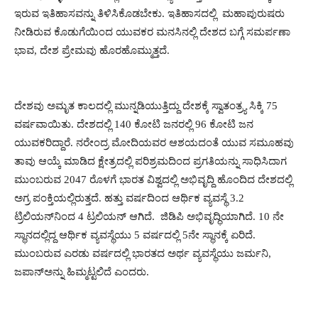
ಇರುವ ಇತಿಹಾಸವನ್ನು ತಿಳಿಸಿಕೊಡಬೇಕು. ಇತಿಹಾಸದಲ್ಲಿ ಮಹಾಪುರುಷರು
ನೀಡಿರುವ ಕೊಡುಗೆಯಿಂದ ಯುವಕರ ಮನಸಿನಲ್ಲಿ ದೇಶದ ಬಗ್ಗೆ ಸಮರ್ಪಣಾ
ಭಾವ, ದೇಶ ಪ್ರೇಮವು ಹೊರಹೊಮ್ಮುತ್ತದೆ.
ದೇಶವು ಅಮೃತ ಕಾಲದಲ್ಲಿ ಮುನ್ನಡಿಯುತ್ತಿದ್ದು ದೇಶಕ್ಕೆ ಸ್ವಾತಂತ್ರ್ಯ ಸಿಕ್ಕಿ 75
ವರ್ಷವಾಯಿತು. ದೇಶದಲ್ಲಿ 140 ಕೋಟಿ ಜನರಲ್ಲಿ 96 ಕೋಟಿ ಜನ
ಯುವಕರಿದ್ದಾರೆ. ನರೇಂದ್ರ ಮೋದಿಯವರ ಆಶಯದಂತೆ ಯುವ ಸಮೂಹವು
ತಾವು ಆಯ್ಕೆ ಮಾಡಿದ ಕ್ಷೇತ್ರದಲ್ಲಿ ಪರಿಶ್ರಮದಿಂದ ಪ್ರಗತಿಯನ್ನು ಸಾಧಿಸಿದಾಗ
ಮುಂಬರುವ 2047 ರೊಳಗೆ ಭಾರತ ವಿಶ್ವದಲ್ಲಿ ಅಭಿವೃದ್ದಿ ಹೊಂದಿದ ದೇಶದಲ್ಲಿ
ಅಗ್ರ ಪಂಕ್ತಿಯಲ್ಲಿರುತ್ತದೆ. ಹತ್ತು ವರ್ಷದಿಂದ ಆರ್ಥಿಕ ವ್ಯವಸ್ಥೆ 3.2
ಟ್ರಿಲಿಯನ್‍ನಿಂದ 4 ಟ್ರಲಿಯನ್ ಆಗಿದೆ. ಜಿಡಿಪಿ ಅಭಿವೃದ್ಧಿಯಾಗಿದೆ. 10 ನೇ
ಸ್ಥಾನದಲ್ಲಿದ್ದ ಆರ್ಥಿಕ ವ್ಯವಸ್ಥೆಯು 5 ವರ್ಷದಲ್ಲಿ 5ನೇ ಸ್ಥಾನಕ್ಕೆ ಏರಿದೆ.
ಮುಂಬರುವ ಎರಡು ವರ್ಷದಲ್ಲಿ ಭಾರತದ ಅರ್ಥ ವ್ಯವಸ್ಥೆಯು ಜರ್ಮನಿ,
ಜಪಾನ್‍ಅನ್ನು ಹಿಮ್ಮಟ್ಟಲಿದೆ ಎಂದರು.