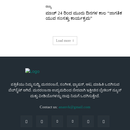
ರಾಜ್ಯ
ಮಾಚ್ 24 ರಿಂದ ಮೂರು ದಿನಗಳ ಕಾಲ “ಜಾಗತಿಕ
ಯುವ ಸಂಸತ್ತು ಕಾರ್ಯಕ್ರಮ”
Load more
ಪತ್ರಿಕೆಯು ನಿಮ್ಮ ಸುದ್ದಿ, ಮನರಂಜನೆ, ಸಂಗೀತ, ಫ್ಯಾಷನ್, ಆಟ, ಮಾಹಿತಿ ಒದಗಿಸುವ
ವೆಬ್‌ಸೈಟ್ ಆಗಿದೆ. ಮನರಂಜನಾ ಉದ್ಯಮದಿಂದ ನೇರವಾಗಿ ಇತ್ತೀಚಿನ ಬ್ರೇಕಿಂಗ್ ನ್ಯೂಸ್
ಮತ್ತು ವೀಡಿಯೊಗಳನ್ನು ನಾವು ನಿಮಗೆ ಒದಗಿಸುತ್ತೇವೆ.
Contact us:
ananvk@gmail.com