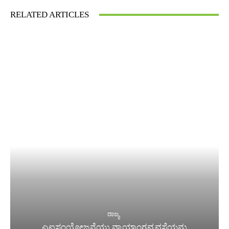
RELATED ARTICLES
ರಾಜ್ಯ
ಎಐಸಂಯೋಜನೆಯು ನ್ಯಾಯಾಂಗವ್ಯವಸ್ಥೆಯನ್ನು