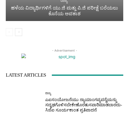
ರಾಜ್ಯ
ಹಳೆಯ ವಿದ್ಯಾರ್ಥಿಗಳಿಗೆ ಯು.ಜಿ ಮತ್ತು ಪಿ.ಜಿ ಪರೀಕ್ಷೆ ಬರೆಯಲು
ಕೊನೆಯ ಅವಕಾಶ
- Advertisement -
LATEST ARTICLES
ರಾಜ್ಯ
ಎಐಸಂಯೋಜನೆಯು ನ್ಯಾಯಾಂಗವ್ಯವಸ್ಥೆಯನ್ನು
ಸದೃಢಗೊಳಿಸಬೇಕೇಹೊರತುಸವಾರಿಮಾಡಬಾರದು-
ಸಿಜೆಐ ಸೂರ್ಯಕಾಂತ ಪ್ರತಿಪಾದನೆ