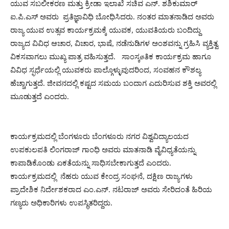
ಯುವ ಸಬಲೀಕರಣ ಮತ್ತು ಕ್ರೀಡಾ ಇಲಾಖೆ ಸಚಿವ ಎನ್. ಶಶಿಕುಮಾರ್
ಐ.ಪಿ.ಎಸ್ ಅವರು ಪ್ರತಿಜ್ಞಾವಿಧಿ ಬೋಧಿಸಿದರು. ನಂತರ ಮಾತನಾಡಿದ ಅವರು
ರಾಜ್ಯ ಯುವ ಉತ್ಸವ ಕಾರ್ಯಕ್ರಮಕ್ಕೆ ಯುವಕ, ಯುವತಿಯರು ಬಂದಿದ್ದು
ರಾಜ್ಯದ ವಿವಿಧ ಆಚಾರ, ವಿಚಾರ, ಭಾಷೆ, ನಡೆನುಡಿಗಳ ಅಂಶವನ್ನು ಗ್ರಹಿಸಿ ವ್ಯಕ್ತಿತ್ವ
ವಿಕಸವಾಗಲು ಮುಖ್ಯ ಪಾತ್ರ ವಹಿಸುತ್ತದೆ. ಸಾಂಸ್ಕøತಿಕ ಕಾರ್ಯಕ್ರಮ ಹಾಗೂ
ವಿವಿಧ ಸ್ಫರ್ಧೆಯಲ್ಲಿ ಯುವಕರು ಪಾಲ್ಗೊಳ್ಳುವುದರಿಂದ, ಸಂವಹನ ಕೌಶಲ್ಯ
ಹೆಚ್ಚಾಗುತ್ತದೆ. ಜೀವನದಲ್ಲಿ ಕಷ್ಟದ ಸಮಯ ಬಂದಾಗ ಎದುರಿಸುವ ಶಕ್ತಿ ಅವರಲ್ಲಿ
ಮೂಡುತ್ತದೆ ಎಂದರು.
ಕಾರ್ಯಕ್ರಮದಲ್ಲಿ ಬೆಂಗಳೂರು ಬೆಂಗಳೂರು ನಗರ ವಿಶ್ವವಿದ್ಯಾಲಯದ
ಉಪಕುಲಪತಿ ಲಿಂಗರಾಜ್ ಗಾಂಧಿ ಅವರು ಮಾತನಾಡಿ ವೈವಿಧ್ಯತೆಯನ್ನು
ಕಾಪಾಡಿಕೊಂಡು ಏಕತೆಯನ್ನು ಸಾಧಿಸಬೇಕಾಗುತ್ತದೆ ಎಂದರು.
ಕಾರ್ಯಕ್ರಮದಲ್ಲಿ ನೆಹರು ಯುವ ಕೇಂದ್ರ ಸಂಘನೆ, ದಕ್ಷಿಣ ರಾಜ್ಯಗಳು
ಪ್ರಾದೇಶಿಕ ನಿರ್ದೇಶಕರಾದ ಎಂ.ಎನ್. ನಟರಾಜ್ ಅವರು ಸೇರಿದಂತೆ ಹಿರಿಯ
ಗಣ್ಯರು ಅಧಿಕಾರಿಗಳು ಉಪಸ್ಥಿತರಿದ್ದರು.