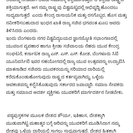
ಶಕ್ತಿಯಾಗುತ್ತದೆ. ಆಗ ನಮ್ಮ ರಾಷ್ಟ್ರವು ವಿಶ್ವಮಟ್ಟದಲ್ಲಿ ಅಭಿವೃದ್ಧಿ ಹೊಂದಲು
ಸಾಧ್ಯವಾಗುತ್ತದೆ ಎಂದು ಕೇಂದ್ರ ರಾಸಾಯನಿಕ ಮತ್ತು ರಸಗೊಬ್ಬರ, ಹೊಸ ಮತ್ತು
ನವೀಕರಿಸಬಹುದಾದ ಇಂಧನ ಖಾತೆ ರಾಜ್ಯ ಸಚಿವ ಭಗವಂತ ಖೂಬ ಅವರು
ತಿಳಿಸಿದರು ಎಂದರು.
ಇಂದು ಬೆಂಗಳೂರು ನಗರ ವಿಶ್ವವಿದ್ಯಲಯದ ಜ್ಞಾನಜ್ಯೋತಿ ಸಭಾಂಗಣದಲ್ಲಿ
ಯುವಜನ ವ್ಯವಹಾರ ಹಾಗೂ ಕ್ರೀಡಾ ಸಚಿವಾಲಯ ನೆಹರು ಯುವ ಕೇಂದ್ರ
ಸಂಘಟನೆ, ಕರ್ನಾಟಕ ರಾಜ್ಯ ಎನ್. ಎಸ್. ಎಸ್. ಕೋಶ, ಬೆಂಗಳೂರು ಸಿಟಿ
ಯೂನಿವರ್ಸಿಟಿ ಇವರ ಸಹಯೋಗದಲ್ಲಿ ರಾಜ್ಯ ಯುವ ಉತ್ಸವವನ್ನು ಉದ್ಘಾಟಿಸಿ
ಮಾತನಾಡಿದ ಸಚಿವರು ಯುವಕರಯನ್ನು ಸರಿಯಾದ ದಾರಿಯಲ್ಲಿ
ಕರೆದುಕೊಂಡುಹೋಗುವುದು ರಾಷ್ಟ್ರದ ಕರ್ತವ್ಯವಾಗಿದ್ದು, ಒಳ್ಳೆಯ
ಅವಕಾಶವನ್ನು ಕಲ್ಪಿಸಿಕೊಡುವುದು ಸರ್ಕಾರದ ಜವಾಬ್ದಾರಿ. ಸಮಾಜ ಸೇವಕರು
ಮತ್ತು ಸಮಾಜದ ಆದರ್ಶ ವ್ಯಕ್ತಿಗಳು ಯುವಕರಿಗೆ ಮಾರ್ಗದರ್ಶನ ನೀಡಬೇಕು.
ಪಠ್ಯಪುಸ್ತಕಗಳ ಮೂಲಕ ದೇಶದ ಶೌರ್ಯ, ಇತಿಹಾಸ, ದೇಶಕ್ಕಾಗಿ
ಮುಡುಪಾಗಿಟ್ಟ ಮಹಾತ್ಮರ ಬಗ್ಗೆ ಅರಿವನ್ನು ಯುವಕರಿಗೆ ಮೂಡಿಸಿದಾಗ ನಮ್ಮ
ದೇಶವು ಒಳ್ಳೆಯ ದಾರಿಯಲ್ಲಿ ಸಾಗಲು ಸಾಧ್ಯವಾಗುತ್ತದೆ. ದೇಶದ ಹಿತಕ್ಕಾಗಿ