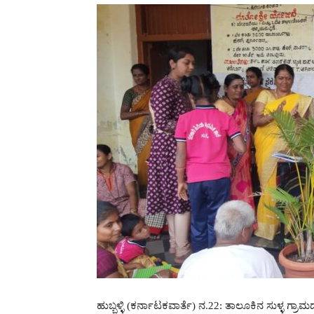
ಹುಬ್ಬಳ್ಳಿ (ಕರ್ನಾಟಕವಾರ್ತೆ) ನ.22: ತಾಲೂಕಿನ ಸುಳ್ಳ ಗ್ರಾ