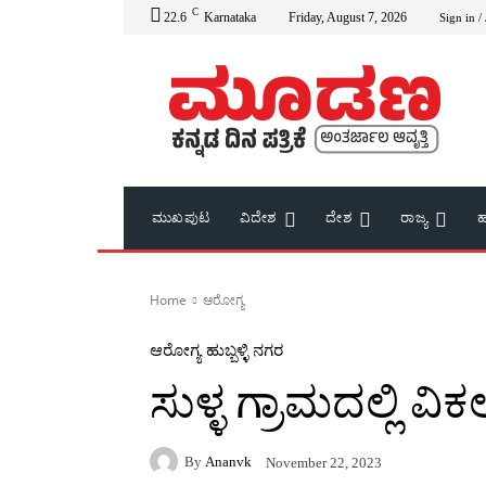
C
22.6
Karnataka
Friday, August 7, 2026
Sign in /
ಮುಖಪುಟ
ವಿದೇಶ
ದೇಶ
ರಾಜ್ಯ
ಹ
Home
ಆರೋಗ್ಯ
ಆರೋಗ್ಯ
ಹುಬ್ಬಳ್ಳಿ ನಗರ
ಸುಳ್ಳ ಗ್ರಾಮದಲ್ಲಿ 
By
Ananvk
November 22, 2023