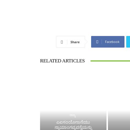
Facebook
Share
RELATED ARTICLES
ರಾಜ್ಯ
ಎಐಸಂಯೋಜನೆಯು
ನ್ಯಾಯಾಂಗವ್ಯವಸ್ಥೆಯನ್ನು