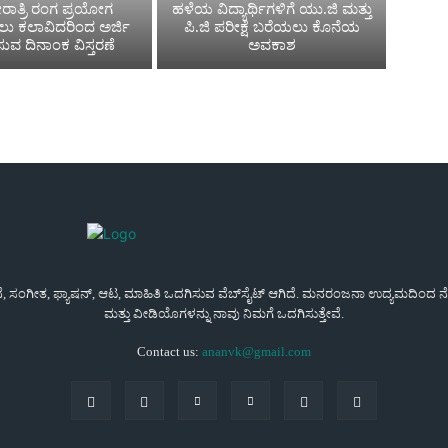
ಾತ್ರಿ ರಂಗ ಪ್ರಯೋಗ
ಹಳೆಯ ವಿದ್ಯಾರ್ಥಿಗಳಿಗೆ ಯು.ಜಿ ಮತ್ತು
ಸಲು ಕಲಾವಿದರಿಂದ ಅರ್ಜಿ
ಪಿ.ಜಿ ಪರೀಕ್ಷೆ ಬರೆಯಲು ಕೊನೆಯ
ಿಸುವ ದಿನಾಂಕ ವಿಸ್ತರಣೆ
ಅವಕಾಶ
ಜನೆ, ಸಂಗೀತ, ಫ್ಯಾಷನ್, ಆಟ, ಮಾಹಿತಿ ಒದಗಿಸುವ ವೆಬ್‌ಸೈಟ್ ಆಗಿದೆ. ಮನರಂಜನಾ ಉದ್ಯಮದಿಂದ ನೇರವ
ಮತ್ತು ವೀಡಿಯೊಗಳನ್ನು ನಾವು ನಿಮಗೆ ಒದಗಿಸುತ್ತೇವೆ.
Contact us:
ananvk@gmail.com