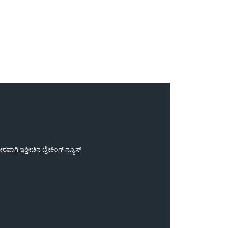
ಾಗಿ ಇತ್ತೀಚಿನ ಬ್ರೇಕಿಂಗ್ ನ್ಯೂಸ್