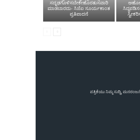
ಸದೃಢಗೊಳಿಸಬೇಕೇಹೊರತುಸವಾರಿ
ಅಹೋರ
ಮಾಡಬಾರದು- ಸಿಜೆಐ ಸೂರ್ಯಕಾಂತ
ಸಿದ್ಧಪಡಿ
ಪ್ರತಿಪಾದನೆ
ಸ್ವೀಕರ
ಪತ್ರಿಕೆಯು ನಿಮ್ಮ ಸುದ್ದಿ, ಮನರಂ