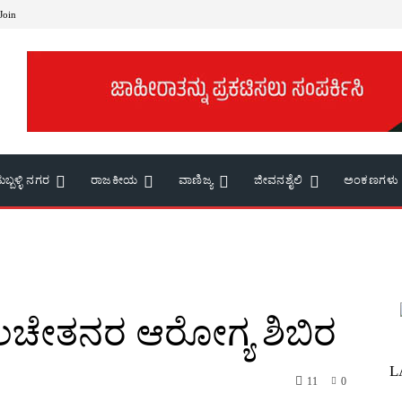
 Join
ುಬ್ಬಳ್ಳಿ ನಗರ
ರಾಜಕೀಯ
ವಾಣಿಜ್ಯ
ಜೀವನಶೈಲಿ
ಅಂಕಣಗಳು
ವಿಕಲಚೇತನರ ಆರೋಗ್ಯ ಶಿಬಿರ
L
11
0