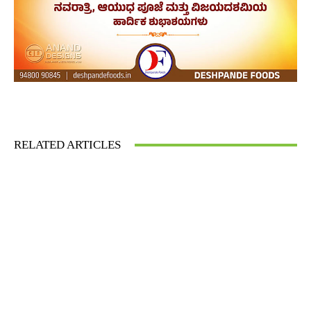
Facebook
Twitter
Pinterest
What
RELATED ARTICLES