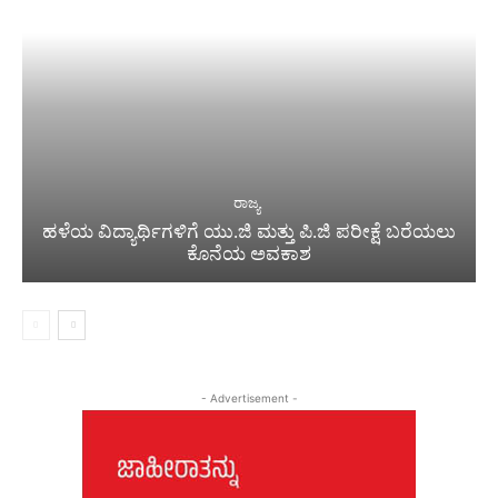
ರಾಜ್ಯ
ಹಳೆಯ ವಿದ್ಯಾರ್ಥಿಗಳಿಗೆ ಯು.ಜಿ ಮತ್ತು ಪಿ.ಜಿ ಪರೀಕ್ಷೆ ಬರೆಯಲು
ಕೊನೆಯ ಅವಕಾಶ
- Advertisement -