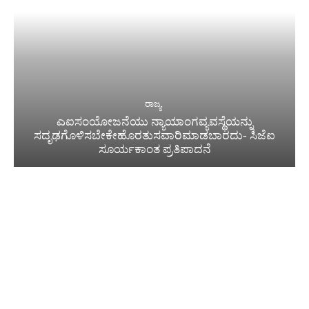
ರಾಜ್ಯ
ಎಐಸಂಯೋಜನೆಯು ನ್ಯಾಯಾಂಗವ್ಯವಸ್ಥೆಯನ್ನು
ಸದೃಢಗೊಳಿಸಬೇಕೇಹೊರತುಸವಾರಿಮಾಡಬಾರದು- ಸಿಜೆಐ
ಸೂರ್ಯಕಾಂತ ಪ್ರತಿಪಾದನೆ