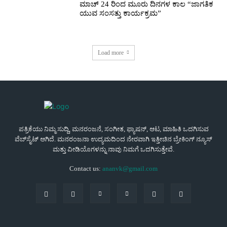
ಮಾಚ್ 24 ರಿಂದ ಮೂರು ದಿನಗಳ ಕಾಲ “ಜಾಗತಿಕ
ಯುವ ಸಂಸತ್ತು ಕಾರ್ಯಕ್ರಮ”
Load more
ಪತ್ರಿಕೆಯು ನಿಮ್ಮ ಸುದ್ದಿ, ಮನರಂಜನೆ, ಸಂಗೀತ, ಫ್ಯಾಷನ್, ಆಟ, ಮಾಹಿತಿ ಒದಗಿಸುವ
ವೆಬ್‌ಸೈಟ್ ಆಗಿದೆ. ಮನರಂಜನಾ ಉದ್ಯಮದಿಂದ ನೇರವಾಗಿ ಇತ್ತೀಚಿನ ಬ್ರೇಕಿಂಗ್ ನ್ಯೂಸ್
ಮತ್ತು ವೀಡಿಯೊಗಳನ್ನು ನಾವು ನಿಮಗೆ ಒದಗಿಸುತ್ತೇವೆ.
Contact us:
ananvk@gmail.com