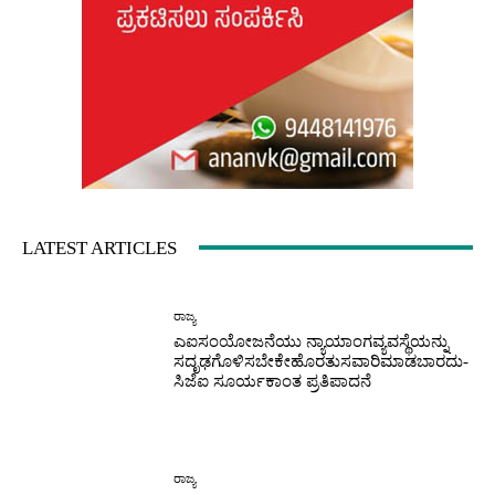
LATEST ARTICLES
ರಾಜ್ಯ
ಎಐಸಂಯೋಜನೆಯು ನ್ಯಾಯಾಂಗವ್ಯವಸ್ಥೆಯನ್ನು
ಸದೃಢಗೊಳಿಸಬೇಕೇಹೊರತುಸವಾರಿಮಾಡಬಾರದು-
ಸಿಜೆಐ ಸೂರ್ಯಕಾಂತ ಪ್ರತಿಪಾದನೆ
ರಾಜ್ಯ