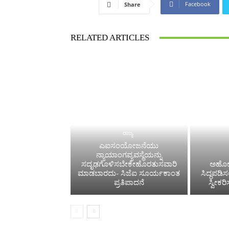
Facebook
Share
RELATED ARTICLES
ರಾಜ್ಯ
ಎಐಸಂಯೋಜನೆಯು
ನ್ಯಾಯಾಂಗವ್ಯವಸ್ಥೆಯನ್ನು
ಸದೃಢಗೊಳಿಸಬೇಕೇಹೊರತುಸವಾರಿ
ಅಹೋರ
ಮಾಡಬಾರದು- ಸಿಜೆಐ ಸೂರ್ಯಕಾಂತ
ಸಿದ್ಧಪಡಿ
ಪ್ರತಿಪಾದನೆ
ಸ್ವೀಕರ