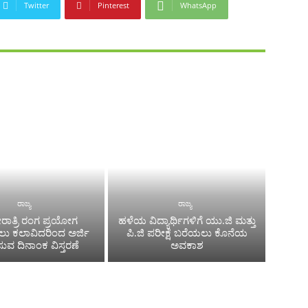
Twitter
Pinterest
WhatsApp
ರಾಜ್ಯ
ರಾಜ್ಯ
ಾತ್ರಿ ರಂಗ ಪ್ರಯೋಗ
ಹಳೆಯ ವಿದ್ಯಾರ್ಥಿಗಳಿಗೆ ಯು.ಜಿ ಮತ್ತು
ಸಲು ಕಲಾವಿದರಿಂದ ಅರ್ಜಿ
ಪಿ.ಜಿ ಪರೀಕ್ಷೆ ಬರೆಯಲು ಕೊನೆಯ
ಿಸುವ ದಿನಾಂಕ ವಿಸ್ತರಣೆ
ಅವಕಾಶ