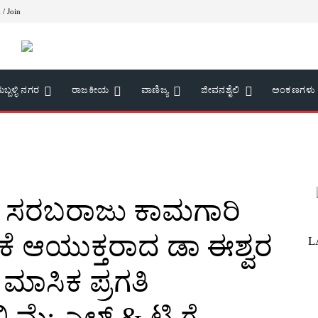
 / Join
ುಬ್ಬಳ್ಳಿ ನಗರ
ರಾಜಕೀಯ
ವಾಣಿಜ್ಯ
ಜೀವನಶೈಲಿ
ಅಂಕಣಗಳು
ು ಸರಬರಾಜು ಕಾಮಗಾರಿ
ಿಕೆ ಆಯುಕ್ತರಾದ ಡಾ ಈಶ್ವರ
L
 ಮಾಸಿಕ ಪ್ರಗತಿ
 ಮೆ: ಎಲ್ & ಟಿ ಗೆ