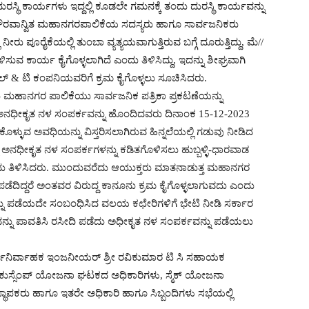
ಸ್ಥಿ ಕಾರ್ಯಗಳು ಇದ್ದಲ್ಲಿ ಕೂಡಲೇ ಗಮನಕ್ಕೆ ತಂದು ದುರಸ್ಥಿ ಕಾರ್ಯವನ್ನು
 ಗೌರವಾನ್ವಿತ ಮಹಾನಗರಪಾಲಿಕೆಯ ಸದಸ್ಯರು ಹಾಗೂ ಸಾರ್ವಜನಿಕರು
ೀರು ಪೂರೈಕೆಯಲ್ಲಿ ತುಂಬಾ ವ್ಯತ್ಯಯವಾಗುತ್ತಿರುವ ಬಗ್ಗೆ ದೂರುತ್ತಿದ್ದು, ಮೆ//
ಸುವ ಕಾರ್ಯ ಕೈಗೊಳ್ಳಲಾಗಿದೆ ಎಂದು ತಿಳಿಸಿದ್ದು, ಇದನ್ನು ಶೀಘ್ರವಾಗಿ
ಲ್ & ಟಿ ಕಂಪನಿಯವರಿಗೆ ಕ್ರಮ ಕೈಗೊಳ್ಳಲು ಸೂಚಿಸಿದರು.
ಮಹಾನಗರ ಪಾಲಿಕೆಯು ಸಾರ್ವಜನಿಕ ಪತ್ರಿಕಾ ಪ್ರಕಟಣೆಯನ್ನು
ಿ ಅನಧೀಕೃತ ನಳ ಸಂಪರ್ಕವನ್ನು ಹೊಂದಿದವರು ದಿನಾಂಕ 15-12-2023
್ಳುವ ಅವಧಿಯನ್ನು ವಿಸ್ತರಿಸಲಾಗಿರುವ ಹಿನ್ನಲೆಯಲ್ಲಿ ಗಡುವು ನೀಡಿದ
 ಅನಧೀಕೃತ ನಳ ಸಂಪರ್ಕಗಳನ್ನು ಕಡಿತಗೊಳಿಸಲು ಹುಬ್ಬಳ್ಳಿ-ಧಾರವಾಡ
ು ತಿಳಿಸಿದರು. ಮುಂದುವರೆದು ಆಯುಕ್ತರು ಮಾತನಾಡುತ್ತ ಮಹಾನಗರ
ಡೆದಿದ್ದರೆ ಅಂತವರ ವಿರುದ್ದ ಕಾನೂನು ಕ್ರಮ ಕೈಗೊಳ್ಳಲಾಗುವದು ಎಂದು
ವನ್ನು ಪಡೆಯದೇ ಸಂಬಂಧಿಸಿದ ವಲಯ ಕಛೇರಿಗಳಿಗೆ ಭೇಟಿ ನೀಡಿ ಸರ್ಕಾರ
ವನ್ನು ಪಾವತಿಸಿ ರಸೀದಿ ಪಡೆದು ಅಧೀಕೃತ ನಳ ಸಂಪರ್ಕವನ್ನು ಪಡೆಯಲು
್ಯನಿರ್ವಾಹಕ ಇಂಜನೀಯರ್ ಶ್ರೀ ರವಿಕುಮಾರ ಟಿ ಸಿ ಸಹಾಯಕ
ಕುಸ್ಸೆಂಪ್ ಯೋಜನಾ ಘಟಕದ ಅಧಿಕಾರಿಗಳು, ಸ್ಮೆಕ್ ಯೋಜನಾ
ರು ಹಾಗೂ ಇತರೇ ಅಧಿಕಾರಿ ಹಾಗೂ ಸಿಬ್ಬಂದಿಗಳು ಸಭೆಯಲ್ಲಿ