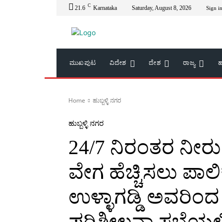
C
21.6
Karnataka
Saturday, August 8, 2026
Sign in
ಮುಖಪುಟ
ವಿದೇಶ
ದೇಶ
ರಾಜ್ಯ
ಹ
Home
ಹುಬ್ಬಳ್ಳಿ ನಗರ
ಹುಬ್ಬಳ್ಳಿ ನಗರ
24/7 ನಿರಂತರ ನೀರ
ವೇಗ ಹೆಚ್ಚಿಸಲು ಪಾಲ
ಉಳ್ಳಾಗಡ್ಡಿ ಅವರಿಂದ
ಪರಿಶೀಲನಾ ಸಭೆಯಲ್ಲಿ