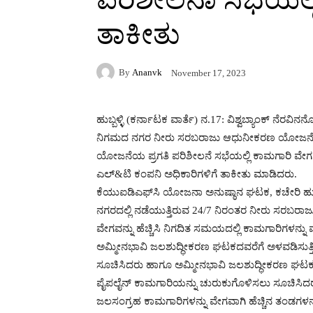
ತಾಕೀತು
By
Ananvk
November 17, 2023
ಹುಬ್ಬಳ್ಳಿ (ಕರ್ನಾಟಕ ವಾರ್ತೆ) ನ.17: ವಿಶ್ವಬ್ಯಾಂಕ್ ನೆ
ನಿಗಮದ ನಗರ ನೀರು ಸರಬರಾಜು ಆಧುನೀಕರಣ ಯೋಜನೆಯಡಿ 
ಯೋಜನೆಯ ಪ್ರಗತಿ ಪರಿಶೀಲನೆ ಸಭೆಯಲ್ಲಿ ಕಾಮಗಾರಿ ವೇಗ ಹ
ಎಲ್&ಟಿ ಕಂಪನಿ ಅಧಿಕಾರಿಗಳಿಗೆ ತಾಕೀತು ಮಾಡಿದರು.
ಕೆಯುಐಡಿಎಫ್‍ಸಿ ಯೋಜನಾ ಅನುಷ್ಠಾನ ಘಟಕ, ಕಚೇರಿ ಹುಬ್
ನಗರದಲ್ಲಿ ನಡೆಯುತ್ತಿರುವ 24/7 ನಿರಂತರ ನೀರು ಸ
ವೇಗವನ್ನು ಹೆಚ್ಚಿಸಿ ನಿಗದಿತ ಸಮಯದಲ್ಲಿ ಕಾಮಗಾರಿಗಳನ್ನ
ಅಮ್ಮೀನಭಾವಿ ಜಲಶುದ್ಧೀಕರಣ ಘಟಕದವರೆಗೆ ಅಳವಡಿಸುತ್ತ
ಸೂಚಿಸಿದರು ಹಾಗೂ ಅಮ್ಮೀನಭಾವಿ ಜಲಶುದ್ಧೀಕರಣ ಘಟಕ
ಪೈಪಲೈನ್ ಕಾಮಗಾರಿಯನ್ನು ಚುರುಕುಗೊಳಿಸಲು ಸೂಚಿಸಿದ
ಜಲಸಂಗ್ರಹ ಕಾಮಗಾರಿಗಳನ್ನು ವೇಗವಾಗಿ ಹೆಚ್ಚಿನ ತಂಡಗಳ