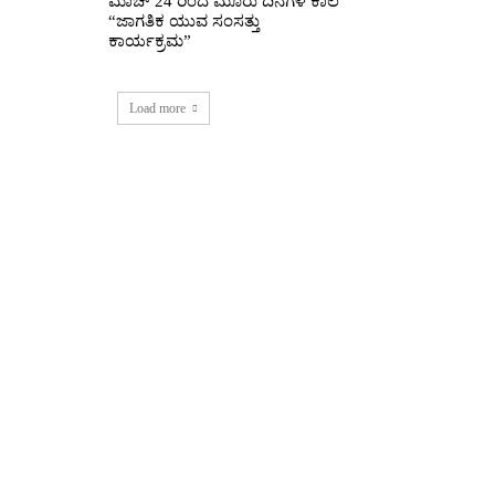
ಮಾಚ್ 24 ರಿಂದ ಮೂರು ದಿನಗಳ ಕಾಲ
“ಜಾಗತಿಕ ಯುವ ಸಂಸತ್ತು
ಕಾರ್ಯಕ್ರಮ”
Load more