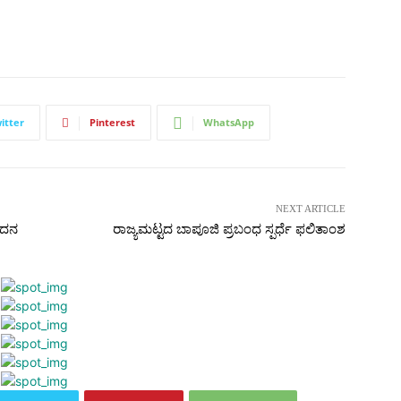
itter
Pinterest
WhatsApp
NEXT ARTICLE
ಾದನ
ರಾಜ್ಯಮಟ್ಟದ ಬಾಪೂಜಿ ಪ್ರಬಂಧ ಸ್ಪರ್ಧೆ ಫಲಿತಾಂಶ