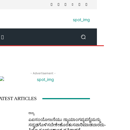
- Advertisement -
ATEST ARTICLES
ರಾಜ್ಯ
ಎಐಸಂಯೋಜನೆಯು ನ್ಯಾಯಾಂಗವ್ಯವಸ್ಥೆಯನ್ನು
ಸದೃಢಗೊಳಿಸಬೇಕೇಹೊರತುಸವಾರಿಮಾಡಬಾರದು-