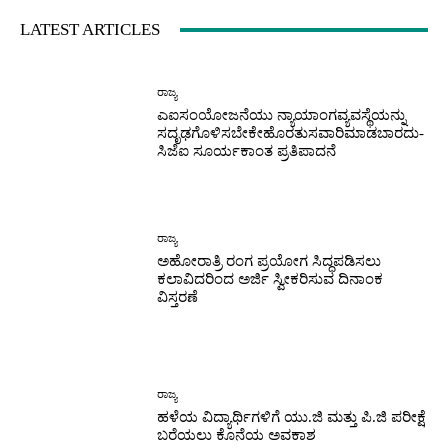
LATEST ARTICLES
ರಾಜ್ಯ
ಎಐಸಂಯೋಜನೆಯು ನ್ಯಾಯಾಂಗವ್ಯವಸ್ಥೆಯನ್ನು
ಸದೃಢಗೊಳಿಸಬೇಕೇಹೊರತುಸವಾರಿಮಾಡಬಾರದು-
ಸಿಜೆಐ ಸೂರ್ಯಕಾಂತ ಪ್ರತಿಪಾದನೆ
ರಾಜ್ಯ
ಅಹೋರಾತ್ರಿ ರಂಗ ಪ್ರಯೋಗ ಸಿದ್ಧಪಡಿಸಲು
ಕಲಾವಿದರಿಂದ ಅರ್ಜಿ ಸ್ವೀಕರಿಸುವ ದಿನಾಂಕ
ವಿಸ್ತರಣೆ
ರಾಜ್ಯ
ಹಳೆಯ ವಿದ್ಯಾರ್ಥಿಗಳಿಗೆ ಯು.ಜಿ ಮತ್ತು ಪಿ.ಜಿ ಪರೀಕ್ಷೆ
ಬರೆಯಲು ಕೊನೆಯ ಅವಕಾಶ