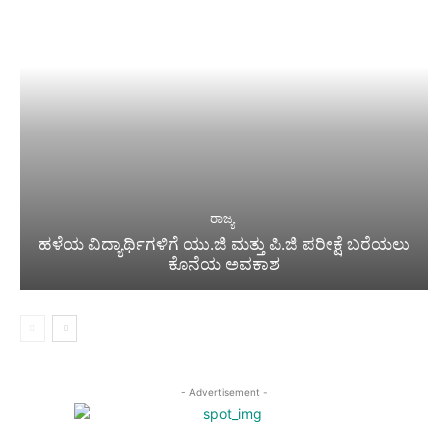
ರಾಜ್ಯ
ಹಳೆಯ ವಿದ್ಯಾರ್ಥಿಗಳಿಗೆ ಯು.ಜಿ ಮತ್ತು ಪಿ.ಜಿ ಪರೀಕ್ಷೆ ಬರೆಯಲು
ಕೊನೆಯ ಅವಕಾಶ
- Advertisement -