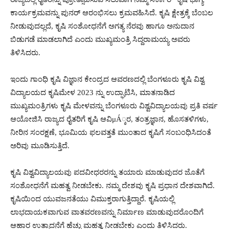
ಕಾರ್ಯಕ್ರಮವನ್ನು ಪುನರ್ ಆರಂಭಿಸಲು ಕ್ರಮವಹಿಸಿದೆ. ಕೃಷಿ ಕ್ಷೇತ್ರಕ್ಕೆ ಬೆಂಬಲ
ನೀಡುವುದಲ್ಲದೆ, ಕೃಷಿ ಸಂಶೋಧನೆಗೆ ಅಗತ್ಯ ನೆರವು ಹಾಗೂ ಅನುದಾನ
ಬಿಡುಗಡೆ ಮಾಡಲಾಗಿದೆ ಎಂದು ಮುಖ್ಯಮಂತ್ರಿ ಸಿದ್ದರಾಮಯ್ಯ ಅವರು
ತಿಳಿಸಿದರು.
ಇಂದು ಗಾಂಧಿ ಕೃಷಿ ವಿಜ್ಞಾನ ಕೇಂದ್ರದ ಆವರಣದಲ್ಲಿ ಬೆಂಗಳೂರು ಕೃಷಿ ವಿಶ್ವ
ವಿದ್ಯಾಲಯದ ಕೃಷಿಮೇಳ 2023 ನ್ನು ಉದ್ಘಾಟಿಸಿ, ಮಾತನಾಡಿದ
ಮುಖ್ಯಮಂತ್ರಿಗಳು ಕೃಷಿ ಮೇಳವನ್ನು ಬೆಂಗಳೂರು ವಿಶ್ವವಿದ್ಯಾಲಯವು ಪ್ರತಿ ವರ್ಷ
ಆಯೋಜಿಸಿ ರಾಜ್ಯದ ರೈತರಿಗೆ ಕೃಷಿ ಆವಿμÁ್ಕರ, ತಂತ್ರಜ್ಞಾನ, ಹೊಸತಳಿಗಳು,
ನೀರಿನ ಸಂರಕ್ಷಣೆ, ಭೂಮಿಯ ಫಲವತ್ತತೆ ಮುಂತಾದ ಕೃಷಿಗೆ ಸಂಬಂಧಿಸಿದಂತೆ
ಅರಿವು ಮೂಡಿಸುತ್ತಿದೆ.
ಕೃಷಿ ವಿಶ್ವವಿದ್ಯಾಲಯವು ಪದವೀಧರರನ್ನು ತಯಾರು ಮಾಡುವುದರ ಜೊತೆಗೆ
ಸಂಶೋಧನೆಗೆ ಮಹತ್ವ ನೀಡಬೇಕು. ನಮ್ಮ ದೇಶವು ಕೃಷಿ ಪ್ರಧಾನ ದೇಶವಾಗಿದೆ.
ಕೃಷಿಯಿಂದ ಯುವಜನತೆಯು ವಿಮುಕ್ತರಾಗುತ್ತಿದ್ದಾರೆ. ಕೃಷಿಯಲ್ಲಿ
ಲಾಭದಾಯಕವಾಗುವ ವಾತವರಣವನ್ನು ನಿರ್ಮಾಣ ಮಾಡುವುದರೊಂದಿಗೆ
ಆಹಾರ ಉತ್ಪಾದನೆಗೆ ಹೆಚ್ಚು ಮಹತ್ವ ನೀಡಬೇಕು ಎಂದು ತಿಳಿಸಿದರು.