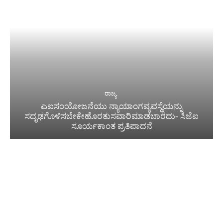
ರಾಜ್ಯ
ಎಐಸಂಯೋಜನೆಯು ನ್ಯಾಯಾಂಗವ್ಯವಸ್ಥೆಯನ್ನು
ಸದೃಢಗೊಳಿಸಬೇಕೇಹೊರತುಸವಾರಿಮಾಡಬಾರದು- ಸಿಜೆಐ
ಸೂರ್ಯಕಾಂತ ಪ್ರತಿಪಾದನೆ