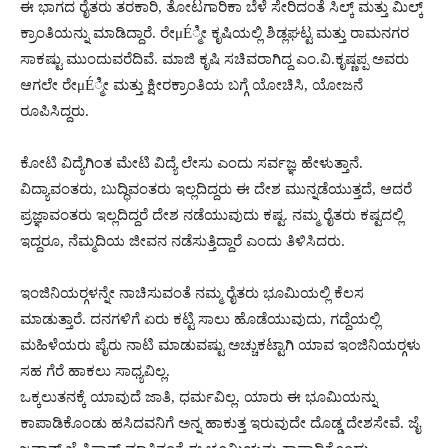
ಈ ಭಾಗದ ರೈತರು ತರಕಾರಿ, ತೋಟಗಾರಿಕಾ ಬೆಳೆ ಸೇರಿದಂತೆ ಸಿಲ್ಕ್ ಮತ್ತು ಮಿಲ್ಕ್
ಕ್ರಾಂತಿಯನ್ನು ಮಾಡಿದ್ದಾರೆ. ರೇμÉ್ಮೀ ಕೃಷಿಯಲ್ಲಿ ಶಿಡ್ಲಘಟ್ಟ ಮತ್ತು ರಾಮನಗರ
ಸಾಕಷ್ಟು ಮುಂದುವರೆದಿವೆ. ಮಾಜಿ ಕೃಷಿ ಸಚಿವರಾಗಿದ್ದ ಎಂ.ವಿ.ಕೃಷ್ಣಪ್ಪ ಅವರು
ಆಗಲೇ ರೇμÉ್ಮೀ ಮತ್ತು ಕ್ಷೀರಕ್ರಾಂತಿಯ ಬಗ್ಗೆ ಯೋಚಿಸಿ, ಯೋಜನೆ
ರೂಪಿಸಿದ್ದರು.
ಕೋಟಿ ವಿದ್ಯೆಗಿಂತ ಮೇಟಿ ವಿದ್ಯೆ ಲೇಸು ಎಂದು ಸರ್ವಜ್ಞ ಹೇಳುತ್ತಾನೆ.
ವಿದ್ಯಾವಂತರು, ಬುದ್ಧಿವಂತರು ಇಲ್ಲದಿದ್ದರು ಈ ದೇಶ ಮುನ್ನಡೆಯುತ್ತದೆ, ಆದರೆ
ಪ್ರಜ್ಞಾವಂತರು ಇಲ್ಲದಿದ್ದರೆ ದೇಶ ನಡೆಯುವುದು ಕಷ್ಟ. ನಮ್ಮ ರೈತರು ಕಷ್ಟದಲ್ಲಿ
ಇದ್ದರೂ, ನೆಮ್ಮದಿಯ ಜೀವನ ನಡೆಸುತ್ತಿದ್ದಾರೆ ಎಂದು ತಿಳಿಸಿದರು.
ಇಂಜಿನಿಯರ್‍ಗಳನ್ನೇ ನಾಚಿಸುವಂತೆ ನಮ್ಮ ರೈತರು ಭೂಮಿಯಲ್ಲಿ ಕೆಲಸ
ಮಾಡುತ್ತಾರೆ. ದನಗಳಿಗೆ ಏರು ಕಟ್ಟಿ ಸಾಲು ಹೊಡೆಯುವುದು, ಗದ್ದೆಯಲ್ಲಿ
ಮಹಿಳೆಯರು ಪೈರು ನಾಟಿ ಮಾಡುವಷ್ಟು ಅಚ್ಚುಕಟ್ಟಾಗಿ ಯಾವ ಇಂಜಿನಿಯರ್‍ಗಳು
ಸಹ ಗೆರೆ ಹಾಕಲು ಸಾಧ್ಯವಿಲ್ಲ.
ಒಕ್ಕಲುತನಕ್ಕೆ ಯಾವುದೆ ಜಾತಿ, ಧರ್ಮವಿಲ್ಲ. ಯಾರು ಈ ಭೂಮಿಯನ್ನು
ಕಾಪಾಡಿಕೊಂಡು ಹಸಿದವನಿಗೆ ಅನ್ನ ಹಾಕುತ್ತ ಇರುವುದೇ ದೊಡ್ಡ ದೇಶಸೇವೆ. ಜೈ