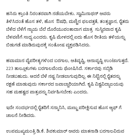
ಹಸಿರು ಕ್ರಾಂತಿ ನಿರಂತರವಾಗಿ ನಡೆಯಬೇಕು. ಸ್ವಾಮಿನಾಥನ್ ಅವರು
ತಿಳಿಸಿದಂತೆ ಹೊಸ ತಳಿ, ಹೊಸ ಔಷಧಿ, ಮಣ್ಣಿನ ಫಲವತ್ತತೆ, ತಂತ್ರಜ್ಞಾನ, ರೈತರು
ಬೆಳೆದ ಬೆಳೆಗೆ ನ್ಯಾಯ ಬೆಲೆ ದೊರೆಯುವಂತಾದಾಗ ಮಾತ್ರ ಸುಸ್ಥಿರವಾದ ಕೃಷಿ
ಬೆಳವಣಿಗೆ ಸಾಧ್ಯ ಎಂದರು. ಕೃಷಿ ಮೇಳದಲ್ಲಿ ಐದು ಹೊಸ ರೀತಿಯ ತಳಿಯನ್ನು
ಬಿಡುಗಡೆ ಮಾಡಿರುವುದಕ್ಕೆ ಸಂತೋಷ ವ್ಯಕ್ತಪಡಿಸಿದರು.
ಹವಾಮಾನ ವೈಪರೀತ್ಯಗಳಿಂದ ಬರಗಾಲ, ಅತಿವೃಷ್ಟಿ, ಅನಾವೃಷ್ಟಿ ಉಂಟಾಗುತ್ತದೆ.
223 ತಾಲ್ಲೂಕುಗಳು ಬರಗಾಲವೆಂದು ಘೋಷಿಸಿದೆ. ಸರ್ಕಾರವು ಸಬ್ಸಿಡಿ
ನೀಡಬಹುದು. ಆದರೆ ಬೆಳೆ ನಷ್ಟ ನೀಡಲಾಗುವುದಿಲ್ಲ. ಈ ನಿಟ್ಟಿನಲ್ಲಿ ರೈತರನ್ನು
ರಕ್ಷಣೆ ಮಾಡುವುದು ಸರ್ಕಾರದ ಜವಾಬ್ದಾರಿಯಾಗಿದೆ. ಕೃಷಿ ವಿಶ್ವವಿದ್ಯಾಲಯವು
ಸಹ ಮಹತ್ವದ ಪಾತ್ರವನ್ನು ನಿರ್ವಹಿಸಬೇಕು ಎಂದರು.
ಇದೇ ಸಂದರ್ಭದಲ್ಲಿ ರೈತರಿಗೆ ಸನ್ಮಾನಿಸಿ, ಮಣ್ಣು ಪರೀಕ್ಷಿಸುವ ಹೊಸ ಆ್ಯಫ್ ಗೆ
ಚಾಲನೆ ನೀಡಿದರು.
ಉಪಮುಖ್ಯಮಂತ್ರಿ ಡಿ.ಕೆ. ಶಿವಕುಮಾರ್ ಅವರು ಮಾತನಾಡಿ ಬರಗಾಲವಿರುವ