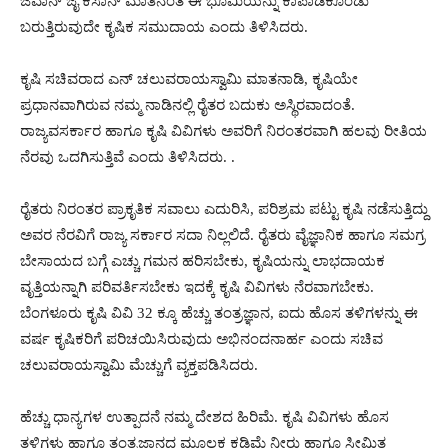
ಜವಾನ್ ಜೈ ಕಿಸಾನ್ ಮಾತಿನಂತೆ ಈ ಭೂಮಿಯನ್ನು ಕಾಪಾಡಿಕೊಂಡು
ಬರುತ್ತಿರುವುದೇ ಕೃಷಿಕ ಸಮುದಾಯ ಎಂದು ತಿಳಿಸಿದರು.
ಕೃಷಿ ಸಚಿವರಾದ ಎನ್ ಚಲುವರಾಯಸ್ವಾಮಿ ಮಾತನಾಡಿ, ಕೃಷಿಯೇ
ಪ್ರಧಾನವಾಗಿರುವ ನಮ್ಮ ನಾಡಿನಲ್ಲಿ ರೈತರ ಬದುಕು ಅಸ್ಥಿರವಾದಂತೆ.
ರಾಜ್ಯವಸರ್ಕಾರ ಹಾಗೂ ಕೃಷಿ ವಿವಿಗಳು ಅವರಿಗೆ ನಿರಂತರವಾಗಿ ಹಲವು ರೀತಿಯ
ನೆರವು ಒದಗಿಸುತ್ತಿವೆ ಎಂದು ತಿಳಿಸಿದರು. .
ರೈತರು ನಿರಂತರ ಪ್ರಾಕೃತಿಕ ಸವಾಲು ಎದುರಿಸಿ, ಪರಿಶ್ರಮ ಪಟ್ಟು ಕೃಷಿ ನಡೆಸುತ್ತಿದ್ದು
ಅವರ ನೆರವಿಗೆ ರಾಜ್ಯ ಸರ್ಕಾರ ಸದಾ ನಿಲ್ಲಲಿದೆ. ರೈತರು ವೈಜ್ಞಾನಿಕ ಹಾಗೂ ಸಮಗ್ರ
ಬೇಸಾಯದ ಬಗ್ಗೆ ಎಚ್ಚು ಗಮನ ಹರಿಸಬೇಕು, ಕೃಷಿಯನ್ನು ಲಾಭದಾಯಕ
ವೃತ್ತಿಯನ್ನಾಗಿ ಪರಿವರ್ತಿಸಬೇಕು ಇದಕ್ಕೆ ಕೃಷಿ ವಿವಿಗಳು ನೆರವಾಗಬೇಕು.
ಬೆಂಗಳೂರು ಕೃಷಿ ವಿವಿ 32 ಕ್ಕೂ ಹೆಚ್ಚು ತಂತ್ರಜ್ಞಾನ, ಐದು ಹೊಸ ತಳಿಗಳನ್ನು ಈ
ವರ್ಷ ಕೃಷಿಕರಿಗೆ ಪರಿಚಯಿಸಿರುವುದು ಅಭಿನಂದನಾರ್ಹ ಎಂದು ಸಚಿವ
ಚಲುವರಾಯಸ್ವಾಮಿ ಮೆಚ್ಚುಗೆ ವ್ಯಕ್ತಪಡಿಸಿದರು.
ಹೆಚ್ಚು ಧಾನ್ಯಗಳ ಉತ್ಪಾದನೆ ನಮ್ಮ ದೇಶದ ಹಿರಿಮೆ. ಕೃಷಿ ವಿವಿಗಳು ಹೊಸ
ತಳಿಗಳು ಹಾಗೂ ತಂತ್ರಜ್ಞಾನದ ಮೂಲಕ ಕಡಿಮೆ ನೀರು ಹಾಗೂ ಸೀಮಿತ