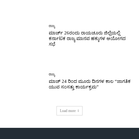
ರಾಜ್ಯ
ಮಾರ್ಚ್ 26ರಂದು ರಾಯಚೂರು ಜಿಲ್ಲೆಯಲ್ಲಿ
ಕರ್ನಾಟಕ ರಾಜ್ಯ ಮಾನವ ಹಕ್ಕುಗಳ ಆಯೋಗದ
ಸಭೆ
ರಾಜ್ಯ
ಮಾಚ್ 24 ರಿಂದ ಮೂರು ದಿನಗಳ ಕಾಲ “ಜಾಗತಿಕ
ಯುವ ಸಂಸತ್ತು ಕಾರ್ಯಕ್ರಮ”
Load more