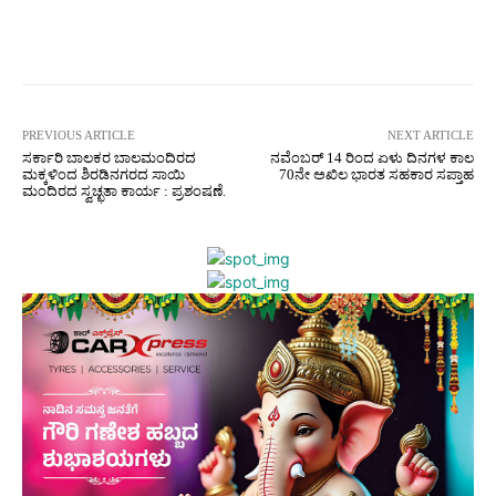
Facebook
Twitter
Pinterest
W
PREVIOUS ARTICLE
NEXT ARTICLE
ಸರ್ಕಾರಿ ಬಾಲಕರ ಬಾಲಮಂದಿರದ
ನವೆಂಬರ್ 14 ರಿಂದ ಏಳು ದಿನಗಳ ಕಾಲ
ಮಕ್ಕಳಿಂದ ಶಿರಡಿನಗರದ ಸಾಯಿ
70ನೇ ಅಖಿಲ ಭಾರತ ಸಹಕಾರ ಸಪ್ತಾಹ
ಮಂದಿರದ ಸ್ವಚ್ಛತಾ ಕಾರ್ಯ : ಪ್ರಶಂಷಣೆ.