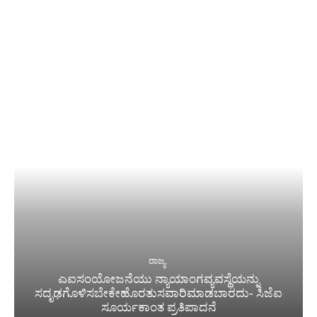
ರಾಜ್ಯ
ಎಐಸಂಯೋಜನೆಯು ನ್ಯಾಯಾಂಗವ್ಯವಸ್ಥೆಯನ್ನು
ಸದೃಢಗೊಳಿಸಬೇಕೇಹೊರತುಸವಾರಿಮಾಡಬಾರದು- ಸಿಜೆಐ
ಸೂರ್ಯಕಾಂತ ಪ್ರತಿಪಾದನೆ