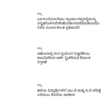
ರಾಜ್ಯ
ಎಐಸಂಯೋಜನೆಯು ನ್ಯಾಯಾಂಗವ್ಯವಸ್ಥೆಯನ್ನು
ಸದೃಢಗೊಳಿಸಬೇಕೇಹೊರತುಸವಾರಿಮಾಡಬಾರದು-
ಸಿಜೆಐ ಸೂರ್ಯಕಾಂತ ಪ್ರತಿಪಾದನೆ
ರಾಜ್ಯ
ಅಹೋರಾತ್ರಿ ರಂಗ ಪ್ರಯೋಗ ಸಿದ್ಧಪಡಿಸಲು
ಕಲಾವಿದರಿಂದ ಅರ್ಜಿ ಸ್ವೀಕರಿಸುವ ದಿನಾಂಕ
ವಿಸ್ತರಣೆ
ರಾಜ್ಯ
ಹಳೆಯ ವಿದ್ಯಾರ್ಥಿಗಳಿಗೆ ಯು.ಜಿ ಮತ್ತು ಪಿ.ಜಿ ಪರೀಕ್ಷೆ
ಬರೆಯಲು ಕೊನೆಯ ಅವಕಾಶ