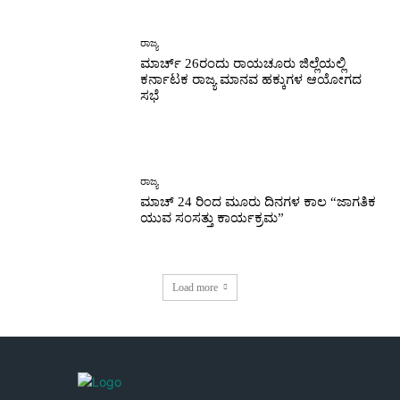
ರಾಜ್ಯ
ಮಾರ್ಚ್ 26ರಂದು ರಾಯಚೂರು ಜಿಲ್ಲೆಯಲ್ಲಿ
ಕರ್ನಾಟಕ ರಾಜ್ಯ ಮಾನವ ಹಕ್ಕುಗಳ ಆಯೋಗದ
ಸಭೆ
ರಾಜ್ಯ
ಮಾಚ್ 24 ರಿಂದ ಮೂರು ದಿನಗಳ ಕಾಲ “ಜಾಗತಿಕ
ಯುವ ಸಂಸತ್ತು ಕಾರ್ಯಕ್ರಮ”
Load more