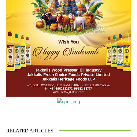
Facebook
Twitter
Pinterest
What
RELATED ARTICLES