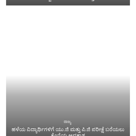
ರಾಜ್ಯ
ಹಳೆಯ ವಿದ್ಯಾರ್ಥಿಗಳಿಗೆ ಯು.ಜಿ ಮತ್ತು ಪಿ.ಜಿ ಪರೀಕ್ಷೆ ಬರೆಯಲು
ಕೊನೆಯ ಅವಕಾಶ