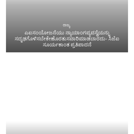
ರಾಜ್ಯ
ಎಐಸಂಯೋಜನೆಯು ನ್ಯಾಯಾಂಗವ್ಯವಸ್ಥೆಯನ್ನು
ಸದೃಢಗೊಳಿಸಬೇಕೇಹೊರತುಸವಾರಿಮಾಡಬಾರದು- ಸಿಜೆಐ
ಸೂರ್ಯಕಾಂತ ಪ್ರತಿಪಾದನೆ