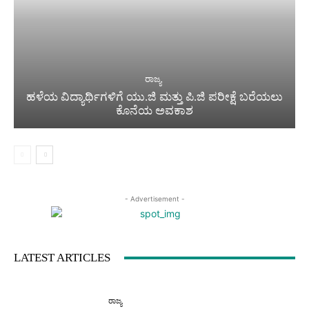
ರಾಜ್ಯ
ಹಳೆಯ ವಿದ್ಯಾರ್ಥಿಗಳಿಗೆ ಯು.ಜಿ ಮತ್ತು ಪಿ.ಜಿ ಪರೀಕ್ಷೆ ಬರೆಯಲು
ಕೊನೆಯ ಅವಕಾಶ
- Advertisement -
LATEST ARTICLES
ರಾಜ್ಯ