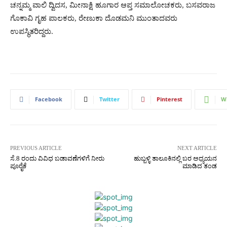
ಚನ್ನಮ್ಮ ವಾಲಿ ದ್ವಿದಸ, ಮೀನಾಕ್ಷಿ ಹೂಗಾರ ಆಪ್ತ ಸಮಾಲೋಚಕರು, ಬಸವರಾಜ
ಗೊಕಾವಿ ಗೃಹ ಪಾಲಕರು, ರೇಣುಕಾ ದೊಡಮನಿ ಮುಂತಾದವರು
ಉಪಸ್ಥಿತರಿದ್ದರು.
Facebook
Twitter
Pinterest
W
PREVIOUS ARTICLE
NEXT ARTICLE
ಸೆ.8 ರಂದು ವಿವಿಧ ಬಡಾವಣೆಗಳಿಗೆ ನೀರು
ಹುಬ್ಬಳ್ಳಿ ತಾಲೂಕಿನಲ್ಲಿ ಬರ ಅಧ್ಯಯನ
ಪೂರೈಕೆ
ಮಾಡಿದ ತಂಡ