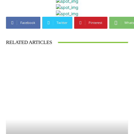
Facebook
Twitter
Pinterest
What
RELATED ARTICLES