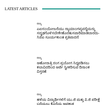
LATEST ARTICLES
ರಾಜ್ಯ
ಎಐಸಂಯೋಜನೆಯು ನ್ಯಾಯಾಂಗವ್ಯವಸ್ಥೆಯನ್ನು
ಸದೃಢಗೊಳಿಸಬೇಕೇಹೊರತುಸವಾರಿಮಾಡಬಾರದು-
ಸಿಜೆಐ ಸೂರ್ಯಕಾಂತ ಪ್ರತಿಪಾದನೆ
ರಾಜ್ಯ
ಅಹೋರಾತ್ರಿ ರಂಗ ಪ್ರಯೋಗ ಸಿದ್ಧಪಡಿಸಲು
ಕಲಾವಿದರಿಂದ ಅರ್ಜಿ ಸ್ವೀಕರಿಸುವ ದಿನಾಂಕ
ವಿಸ್ತರಣೆ
ರಾಜ್ಯ
ಹಳೆಯ ವಿದ್ಯಾರ್ಥಿಗಳಿಗೆ ಯು.ಜಿ ಮತ್ತು ಪಿ.ಜಿ ಪರೀಕ್ಷೆ
ಬರೆಯಲು ಕೊನೆಯ ಅವಕಾಶ