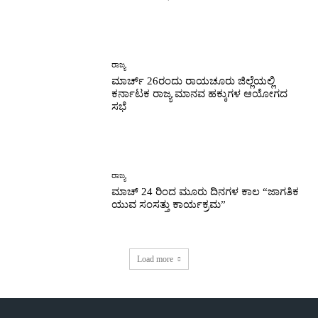
ರಾಜ್ಯ
ಮಾರ್ಚ್ 26ರಂದು ರಾಯಚೂರು ಜಿಲ್ಲೆಯಲ್ಲಿ
ಕರ್ನಾಟಕ ರಾಜ್ಯ ಮಾನವ ಹಕ್ಕುಗಳ ಆಯೋಗದ
ಸಭೆ
ರಾಜ್ಯ
ಮಾಚ್ 24 ರಿಂದ ಮೂರು ದಿನಗಳ ಕಾಲ “ಜಾಗತಿಕ
ಯುವ ಸಂಸತ್ತು ಕಾರ್ಯಕ್ರಮ”
Load more