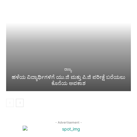
ರಾಜ್ಯ
ಹಳೆಯ ವಿದ್ಯಾರ್ಥಿಗಳಿಗೆ ಯು.ಜಿ ಮತ್ತು ಪಿ.ಜಿ ಪರೀಕ್ಷೆ ಬರೆಯಲು
ಕೊನೆಯ ಅವಕಾಶ
- Advertisement -