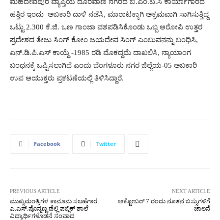
ಮಹದೇವಪುರ ವ್ಯಾಪ್ತಿಯ ದೂರವಾಣಿ ನಗರದ ಬಿ.ಎಂ.ಟಿ.ಸಿ ಕಾರ್ಯಾಗಾರದ
ಹತ್ತಿರ ಇಂದು ಅಬಕಾರಿ ದಾಳಿ ನಡೆಸಿ, ಮಾರಾಟಕ್ಕಾಗಿ ಅಕ್ರಮವಾಗಿ ಸಾಗಿಸುತ್ತಿದ್ದ
ಒಟ್ಟು 2.300 ಕೆ.ಜಿ. ಒಣ ಗಾಂಜಾ ವಶಪಡಿಸಿಕೊಂಡು ಒಬ್ಬ ಆರೋಪಿ ಉತ್ತರ
ಪ್ರದೇಶದ ತೇಜು ಸಿಂಗ್ ಕೋಂ ಜಯದೇವ ಸಿಂಗ್ ಎಂಬುವನನ್ನು ಬಂಧಿಸಿ,
ಎನ್.ಡಿ.ಪಿ.ಎಸ್ ಕಾಯ್ದೆ -1985 ರಡಿ ಮೊಕದ್ದಮೆ ದಾಖಲಿಸಿ, ನ್ಯಾಯಾಂಗ
ಬಂಧನಕ್ಕೆ ಒಪ್ಪಿಸಲಾಗಿದೆ ಎಂದು ಬೆಂಗಳೂರು ನಗರ ಜಿಲ್ಲೆಯ-05 ಅಬಕಾರಿ
ಉಪ ಆಯುಕ್ತರು ಪ್ರಕಟಣೆಯಲ್ಲಿ ತಿಳಿಸಿದ್ದಾರೆ.
Facebook
Twitter
PREVIOUS ARTICLE
NEXT ARTICLE
ಮುಖ್ಯಮಂತ್ರಿಗಳ ಕಾನೂನು ಸಲಹೆಗಾರ
ಅಕ್ಟೋಬರ್ 7 ರಂದು ನೂತನ ಬಸ್ಸುಗಳಿಗೆ
ಎ.ಎಸ್.ಪೊನ್ನಣ್ಣ ಡೆಲ್ಲಿ ಪಬ್ಲಿಕ್ ಶಾಲೆ
ಚಾಲನೆ
ವಿದ್ಯಾರ್ಥಿಗಳೊಡನೆ ಸಂವಾದ