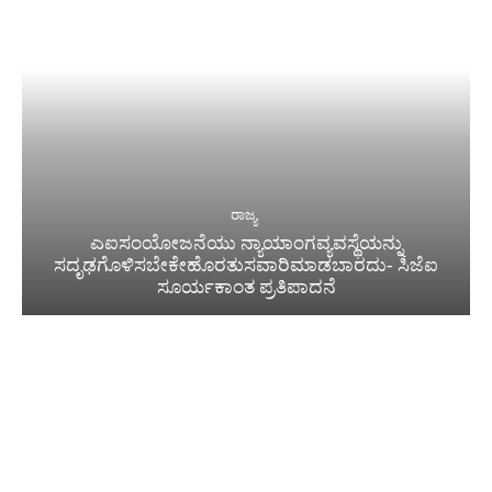
ರಾಜ್ಯ
ಎಐಸಂಯೋಜನೆಯು ನ್ಯಾಯಾಂಗವ್ಯವಸ್ಥೆಯನ್ನು
ಸದೃಢಗೊಳಿಸಬೇಕೇಹೊರತುಸವಾರಿಮಾಡಬಾರದು- ಸಿಜೆಐ
ಸೂರ್ಯಕಾಂತ ಪ್ರತಿಪಾದನೆ