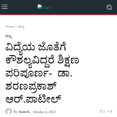
Home
ರಾಜ್ಯ
ರಾಜ್ಯ
ವಿದ್ಯೆಯ ಜೊತೆಗೆ
ಕೌಶಲ್ಯವಿದ್ದರೆ ಶಿಕ್ಷಣ
ಪರಿಪೂರ್ಣ- ಡಾ.
ಶರಣಪ್ರಕಾಶ್
ಆರ್.ಪಾಟೀಲ್
By
Ananvk
5
0
October 4, 2023