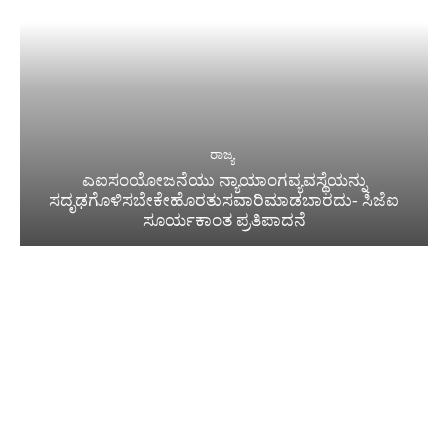
ರಾಜ್ಯ
ಎಐಸಂಯೋಜನೆಯು ನ್ಯಾಯಾಂಗವ್ಯವಸ್ಥೆಯನ್ನು
ಸದೃಢಗೊಳಿಸಬೇಕೇಹೊರತುಸವಾರಿಮಾಡಬಾರದು- ಸಿಜೆಐ
ಸೂರ್ಯಕಾಂತ ಪ್ರತಿಪಾದನೆ