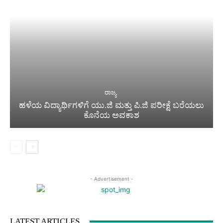
ರಾಜ್ಯ
ಹಳೆಯ ವಿದ್ಯಾರ್ಥಿಗಳಿಗೆ ಯು.ಜಿ ಮತ್ತು ಪಿ.ಜಿ ಪರೀಕ್ಷೆ ಬರೆಯಲು
ಕೊನೆಯ ಅವಕಾಶ
- Advertisement -
LATEST ARTICLES