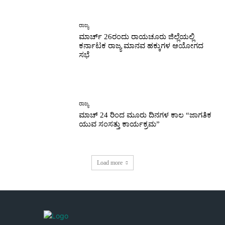
ರಾಜ್ಯ
ಮಾರ್ಚ್ 26ರಂದು ರಾಯಚೂರು ಜಿಲ್ಲೆಯಲ್ಲಿ
ಕರ್ನಾಟಕ ರಾಜ್ಯ ಮಾನವ ಹಕ್ಕುಗಳ ಆಯೋಗದ
ಸಭೆ
ರಾಜ್ಯ
ಮಾಚ್ 24 ರಿಂದ ಮೂರು ದಿನಗಳ ಕಾಲ “ಜಾಗತಿಕ
ಯುವ ಸಂಸತ್ತು ಕಾರ್ಯಕ್ರಮ”
Load more