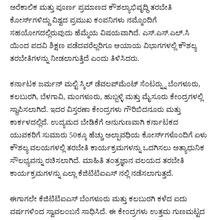
ಅರೆಕಾಲಿಕ ಮತ್ತು ಪೂರ್ಣ ಪ್ರಮಾಣದ ಕೌಶಲ್ಯಾಭಿವೃದ್ಧಿ ತರಬೇತಿ
ಕೋರ್ಸ್‍ಗಳಿದ್ದು ವಿಶ್ವದ ಪ್ರಮುಖ ಕಂಪನಿಗಳು ನಮ್ಮೊಂದಿಗೆ
ಸಹಯೋಗದಲ್ಲಿರುವುದು ಹೆಮ್ಮೆಯ ವಿಷಯವಾಗಿದೆ. ಎಸ್.ಎಸ್.ಎಲ್.ಸಿ
ಯಿಂದ ಪದವಿ ಶಿಕ್ಷಣ ಪಡೆದವರೆಲ್ಲರಿಗೂ ಆಯಾಯ ವಿಭಾಗಗಳಲ್ಲಿ ಕೌಶಲ್ಯ
ತರಬೇತಿಗಳನ್ನು ನೀಡಲಾಗುತ್ತಿದೆ ಎಂದು ತಿಳಿಸಿದರು.
ಕರ್ನಾಟಕ ಜರ್ಮನ್ ಮಲ್ಟಿ ಸ್ಕಿಲ್ ಡೆವಲಪ್‍ಮೆಂಟ್ ಸೆಂಟರ್‍ನ್ನು ಬೆಂಗಳೂರು,
ಕಲಬುರಗಿ, ಬೆಳಗಾವಿ, ಮಂಗಳೂರು, ಹುಬ್ಬಳ್ಳಿ ಮತ್ತು ಮೈಸೂರು ಕೇಂದ್ರಗಳಲ್ಲಿ
ಸ್ಥಾಪಿಸಲಾಗಿದೆ. ಇದರ ವಿಸ್ತರಣಾ ಕೇಂದ್ರಗಳು ಗೌರಿಬಿದನೂರು ಮತ್ತು
ಕಾರ್ಕಳದಲ್ಲಿದೆ. ಉದ್ಯಮದ ಬೇಡಿಕೆಗೆ ಅನುಗುಣವಾಗಿ ಕರ್ನಾಟಕದ
ಯುವಕರಿಗೆ ಸುಮಾರು 50ಕ್ಕೂ ಹೆಚ್ಚು ಅಲ್ಪಾವಧಿಯ ಕೋರ್ಸ್‍ಗಳೊಂದಿಗೆ ಏಳು
ಕೌಶಲ್ಯ ವಲಯಗಳಲ್ಲಿ ತರಬೇತಿ ಕಾರ್ಯಕ್ರಮಗಳನ್ನು ಒದಗಿಸಲು ಅತ್ಯಾಧುನಿಕ
ಸೌಲಭ್ಯವನ್ನು ರಚಿಸಲಾಗಿದೆ. ಮಾಹಿತಿ ತಂತ್ರಜ್ಞಾನ ವಲಯದ ತರಬೇತಿ
ಕಾರ್ಯಕ್ರಮಗಳನ್ನು ಎಲ್ಲಾ ಕೆಜಿಟಿಟಿಐಎಸ್ ನಲ್ಲಿ ನಡೆಸಲಾಗುತ್ತದೆ.
ಈಗಾಗಲೇ ಕೆಜಿಟಿಟಿಐಎಸ್ ಬೆಂಗಳೂರು ಮತ್ತು ಕಲಬುರಗಿ ಕಳೆದ ಐದು
ವರ್ಷಗಳಿಂದ ಸ್ವಾವಲಂಬನೆ ಸಾಧಿಸಿದೆ. ಈ ಕೇಂದ್ರಗಳು ಉತ್ತಮ ಗುಣಮಟ್ಟದ