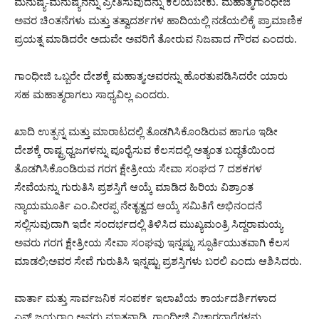
ಮನುಷ್ಯ-ಮನುಷ್ಯನನ್ನು ಪ್ರೀತಿಸುವುದನ್ನು ಕಲಿಯಬೇಕು. ಮಹಾತ್ಮಗಾಂಧೀಜಿ
ಅವರ ಚಿಂತನೆಗಳು ಮತ್ತು ತತ್ವಾದರ್ಶಗಳ ಹಾದಿಯಲ್ಲಿ ನಡೆಯಲಿಕ್ಕೆ ಪ್ರಾಮಾಣಿಕ
ಪ್ರಯತ್ನ ಮಾಡಿದರೇ ಅದುವೇ ಅವರಿಗೆ ತೋರುವ ನಿಜವಾದ ಗೌರವ ಎಂದರು.
ಗಾಂಧೀಜಿ ಒಬ್ಬರೇ ದೇಶಕ್ಕೆ ಮಹಾತ್ಮ;ಅವರನ್ನು ಹೊರತುಪಡಿಸಿದರೇ ಯಾರು
ಸಹ ಮಹಾತ್ಮರಾಗಲು ಸಾಧ್ಯವಿಲ್ಲ ಎಂದರು.
ಖಾದಿ ಉತ್ಪನ್ನ ಮತ್ತು ಮಾರಾಟದಲ್ಲಿ ತೊಡಗಿಸಿಕೊಂಡಿರುವ ಹಾಗೂ ಇಡೀ
ದೇಶಕ್ಕೆ ರಾಷ್ಟ್ರಧ್ವಜಗಳನ್ನು ಪೂರೈಸುವ ಕೆಲಸದಲ್ಲಿ ಅತ್ಯಂತ ಬದ್ಧತೆಯಿಂದ
ತೊಡಗಿಸಿಕೊಂಡಿರುವ ಗರಗ ಕ್ಷೇತ್ರೀಯ ಸೇವಾ ಸಂಘದ 7 ದಶಕಗಳ
ಸೇವೆಯನ್ನು ಗುರುತಿಸಿ ಪ್ರಶಸ್ತಿಗೆ ಆಯ್ಕೆ ಮಾಡಿದ ಹಿರಿಯ ವಿಶ್ರಾಂತ
ನ್ಯಾಯಮೂರ್ತಿ ಎಂ.ವೀರಪ್ಪ ನೇತೃತ್ವದ ಆಯ್ಕೆ ಸಮಿತಿಗೆ ಅಭಿನಂದನೆ
ಸಲ್ಲಿಸುವುದಾಗಿ ಇದೇ ಸಂದರ್ಭದಲ್ಲಿ ತಿಳಿಸಿದ ಮುಖ್ಯಮಂತ್ರಿ ಸಿದ್ದರಾಮಯ್ಯ
ಅವರು ಗರಗ ಕ್ಷೇತ್ರೀಯ ಸೇವಾ ಸಂಘವು ಇನ್ನಷ್ಟು ಸ್ಪೂರ್ತಿಯುತವಾಗಿ ಕೆಲಸ
ಮಾಡಲಿ;ಅವರ ಸೇವೆ ಗುರುತಿಸಿ ಇನ್ನಷ್ಟು ಪ್ರಶಸ್ತಿಗಳು ಬರಲಿ ಎಂದು ಆಶಿಸಿದರು.
ವಾರ್ತಾ ಮತ್ತು ಸಾರ್ವಜನಿಕ ಸಂಪರ್ಕ ಇಲಾಖೆಯ ಕಾರ್ಯದರ್ಶಿಗಳಾದ
ಎನ್.ಜಯರಾಂ ಅವರು ಮಾತನಾಡಿ, ಗಾಂಧೀಜಿ ವಿಚಾರಧಾರೆಗಳನ್ನು