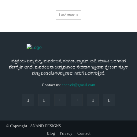
Load more
ಪತ್ರಿಕೆಯು ನಿಮ್ಮ ಸುದ್ದಿ, ಮನರಂಜನೆ, ಸಂಗೀತ, ಫ್ಯಾಷನ್, ಆಟ, ಮಾಹಿತಿ ಒದಗಿಸುವ
ವೆಬ್‌ಸೈಟ್ ಆಗಿದೆ. ಮನರಂಜನಾ ಉದ್ಯಮದಿಂದ ನೇರವಾಗಿ ಇತ್ತೀಚಿನ ಬ್ರೇಕಿಂಗ್ ನ್ಯೂಸ್
ಮತ್ತು ವೀಡಿಯೊಗಳನ್ನು ನಾವು ನಿಮಗೆ ಒದಗಿಸುತ್ತೇವೆ.
Contact us:
ananvk@gmail.com
© Copyright - ANAND DESIGNS
Blog
Privacy
Contact