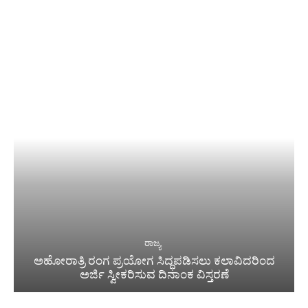
ರಾಜ್ಯ
ಅಹೋರಾತ್ರಿ ರಂಗ ಪ್ರಯೋಗ ಸಿದ್ಧಪಡಿಸಲು ಕಲಾವಿದರಿಂದ
ಅರ್ಜಿ ಸ್ವೀಕರಿಸುವ ದಿನಾಂಕ ವಿಸ್ತರಣೆ