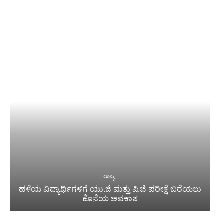
ರಾಜ್ಯ
ಹಳೆಯ ವಿದ್ಯಾರ್ಥಿಗಳಿಗೆ ಯು.ಜಿ ಮತ್ತು ಪಿ.ಜಿ ಪರೀಕ್ಷೆ ಬರೆಯಲು
ಕೊನೆಯ ಅವಕಾಶ