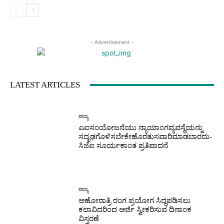
- Advertisement -
LATEST ARTICLES
ರಾಜ್ಯ
ಎಐಸಂಯೋಜನೆಯು ನ್ಯಾಯಾಂಗವ್ಯವಸ್ಥೆಯನ್ನು
ಸದೃಢಗೊಳಿಸಬೇಕೇಹೊರತುಸವಾರಿಮಾಡಬಾರದು-
ಸಿಜೆಐ ಸೂರ್ಯಕಾಂತ ಪ್ರತಿಪಾದನೆ
ರಾಜ್ಯ
ಅಹೋರಾತ್ರಿ ರಂಗ ಪ್ರಯೋಗ ಸಿದ್ಧಪಡಿಸಲು
ಕಲಾವಿದರಿಂದ ಅರ್ಜಿ ಸ್ವೀಕರಿಸುವ ದಿನಾಂಕ
ವಿಸ್ತರಣೆ