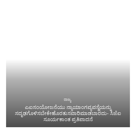
ರಾಜ್ಯ
ಎಐಸಂಯೋಜನೆಯು ನ್ಯಾಯಾಂಗವ್ಯವಸ್ಥೆಯನ್ನು
ಸದೃಢಗೊಳಿಸಬೇಕೇಹೊರತುಸವಾರಿಮಾಡಬಾರದು- ಸಿಜೆಐ
ಸೂರ್ಯಕಾಂತ ಪ್ರತಿಪಾದನೆ